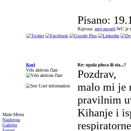
Pisano: 19.
Rajvosa
moj aqvarij
WC je n
Kori
Re: upala pluca ili sta...?
Vrlo aktivan član
Pozdrav,
malo mi je 
pravilnim u
Kihanje i i
Main Menu
Naslovna
respiratorn
Galerija
Forum