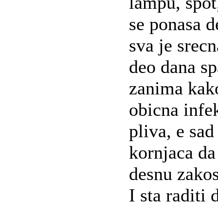
lampu, spot
se ponasa d
sva je srecna
deo dana spa
zanima kako
obicna infe
pliva, e sad
kornjaca da
desnu zakos
I sta raditi 