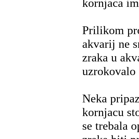
kornjaca im
Prilikom pro
akvarij ne 
zraka u akva
uzrokovalo 
Neka pripaz
kornjacu sto
se trebala 