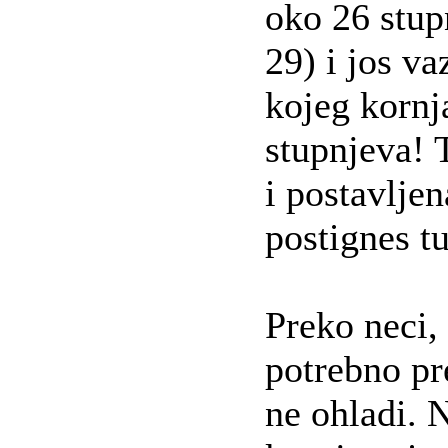
oko 26 stup
29) i jos v
kojeg kornj
stupnjeva! 
i postavljen
postignes t
Preko neci, 
potrebno pr
ne ohladi. 