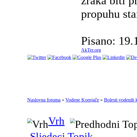
zraka biti p
propuhu sta
Pisano: 19.
AkTer.org
Naslovna foruma
»
Vodene Kornjače
»
Bolesti vodenih 
Vrh
Sljedeci Topik