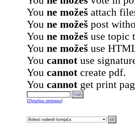
You
ne možeš
vote in pol
You
ne možeš
attach file
You
ne možeš
post witho
You
ne možeš
use topic 
You
ne možeš
use HTML 
You
cannot
use signatur
You
cannot
create pdf.
You
cannot
get print pag
[
Detaljna pretraga
]