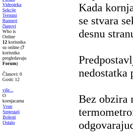
Kada kornja
Videoteka
Sekcije
Termini
se stvara se
Banneri
članovi
desnu stran
Who is
Online
12
korisnika
su online (
7
korisnika
Predpostavl
pregledavaju
Forum
)
nedostatka 
Članovi: 0
Gosti: 12
više...
Bez obzira 
O
kornjacama
Vrste
termometrom
Smjestaji
Bolesti
odgovarajuc
Ostalo