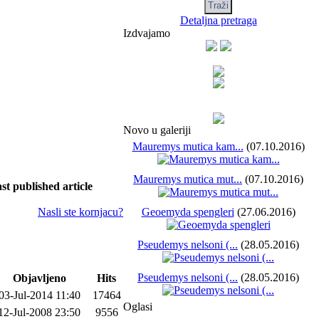
Detaljna pretraga
Izdvajamo
Novo u galeriji
Mauremys mutica kam...
(07.10.2016)
Mauremys mutica mut...
(07.10.2016)
st published article
Nasli ste kornjacu?
Geoemyda spengleri
(27.06.2016)
Pseudemys nelsoni (...
(28.05.2016)
Pseudemys nelsoni (...
(28.05.2016)
Objavljeno
Hits
03-Jul-2014 11:40
17464
Oglasi
12-Jul-2008 23:50
9556