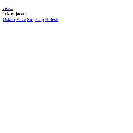
više...
O kornjacama
Ostalo
Vrste
Smjestaji
Bolesti