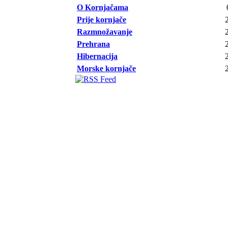
O Kornjačama
Prije kornjače
Razmnožavanje
Prehrana
Hibernacija
Morske kornjače