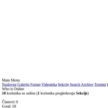
Main Menu
Naslovna
Galerija
Forum
Videoteka
Sekcije
Search
Archive
Termini
Who is Online
18
korisnika su online (
1
korisnika pregledavaju
Sekcije
)
Članovi: 0
Gosti: 18