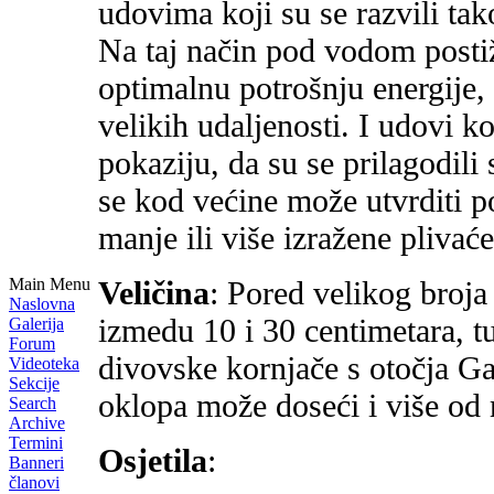
udovima koji su se razvili tak
Na taj način pod vodom postiž
optimalnu potrošnju energije,
velikih udaljenosti. I udovi 
pokaziju, da su se prilagodil
se kod većine može utvrditi 
manje ili više izražene plivać
Main Menu
Veličina
: Pored velikog broja 
Naslovna
izmedu 10 i 30 centimetara, tu
Galerija
Forum
divovske kornjače s otočja Ga
Videoteka
Sekcije
oklopa može doseći i više od 
Search
Archive
Termini
Osjetila
:
Banneri
članovi