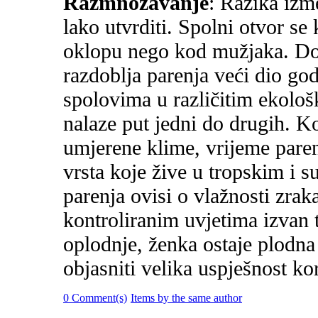
Razmnožavanje
: Razika izm
lako utvrditi. Spolni otvor se 
oklopu nego kod mužjaka. Dok
razdoblja parenja veći dio g
spolovima u različitim ekološ
nalaze put jedni do drugih. K
umjerene klime, vrijeme parenj
vrsta koje žive u tropskim i 
parenja ovisi o vlažnosti zrak
kontroliranim uvjetima izvan 
oplodnje, ženka ostaje plodna
objasniti velika uspješnost ko
0 Comment(s)
Items by the same author