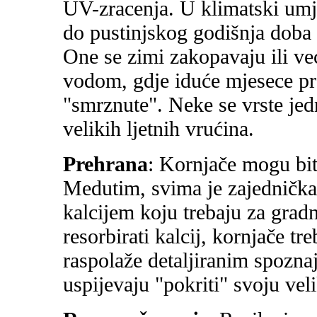
UV-zracenja. U klimatski um
do pustinjskog godišnja doba 
One se zimi zakopavaju ili ve
vodom, gdje iduće mjesece p
"smrznute". Neke se vrste jed
velikih ljetnih vrućina.
Prehrana
: Kornjače mogu biti
Medutim, svima je zajedničk
kalcijem koju trebaju za grad
resorbirati kalcij, kornjače t
raspolaže detaljiranim spozn
uspijevaju "pokriti" svoju ve