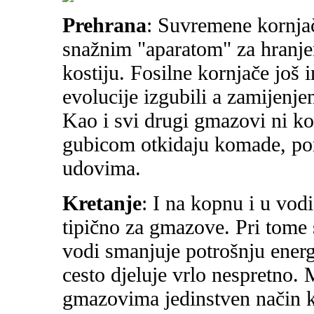
Prehrana
: Suvremene kornja
snažnim "aparatom" za hranjen
kostiju. Fosilne kornjače još 
evolucije izgubili a zamijenje
Kao i svi drugi gmazovi ni k
gubicom otkidaju komade, po
udovima.
Kretanje
: I na kopnu i u vod
tipično za gmazove. Pri tome 
vodi smanjuje potrošnju energ
cesto djeluje vrlo nespretno.
gmazovima jedinstven način k