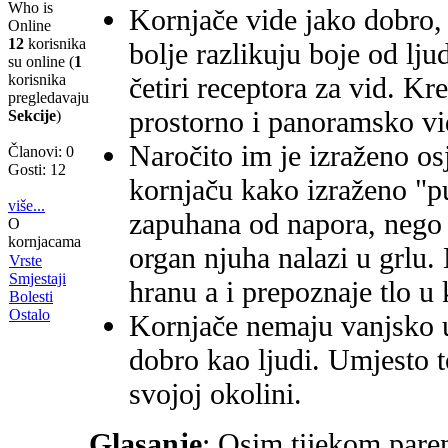
Who is
Kornjače vide jako dobro, 
Online
12
korisnika
bolje razlikuju boje od lju
su online (
1
korisnika
četiri receptora za vid. Kr
pregledavaju
prostorno i panoramsko vi
Sekcije
)
Naročito im je izraženo osj
Članovi: 0
Gosti: 12
kornjaču kako izraženo "p
više...
zapuhana od napora, nego 
O
kornjacama
organ njuha nalazi u grlu.
Vrste
Smjestaji
hranu a i prepoznaje tlo u 
Bolesti
Ostalo
Kornjače nemaju vanjsko u
dobro kao ljudi. Umjesto t
svojoj okolini.
Glasanje
: Osim tijekom pare