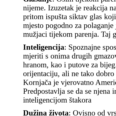
nijeme. Izuzetak je reakcija na
pritom ispušta siktav glas koj
mjesto pogodno za polaganje j
mužjaci tijekom parenja. Taj g
Inteligencija
: Spoznajne spo
mjeriti s onima drugih gmazo
hranom, kao i putove za bijeg.
orijentaciju, ali ne tako dobro
Kornjača je vjerovatno Amer
Predpostavlja se da se njena i
inteligencijom štakora
Dužina života
: Ovisno od vr