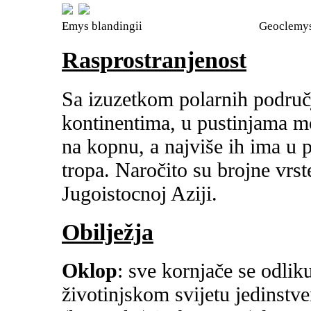
Emys blandingii Geoclemys ham
Rasprostranjenost
Sa izuzetkom polarnih područ
kontinentima, u pustinjama m
na kopnu, a najviše ih ima u 
tropa. Naročito su brojne vrst
Jugoistocnoj Aziji.
Obilježja
Oklop
: sve kornjače se odlik
životinjskom svijetu jedinstve