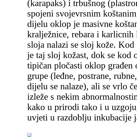
(karapaks) i trbušnog (plastr
spojeni svojevrsnim koštan
dijelu oklop je masivne koštan
kralježnice, rebara i karlicni
sloja nalazi se sloj kože. Ko
je taj sloj kožast, dok se kod 
tipičan pločasti oklop građen 
grupe (leđne, postrane, rubne
dijelu se nalaze), ali se vrlo 
izleže s nekim abnormalnostim
kako u prirodi tako i u uzgoju
uvjeti u razdoblju inkubacije j