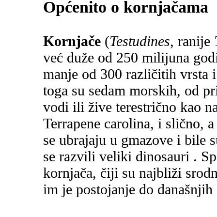
Općenito o kornjačama
Kornjače
(
Testudines
, ranije
već duže od 250 milijuna god
manje od 300 različitih vrsta 
toga su sedam morskih, od pril
vodi ili žive terestrično kao
Terrapene carolina, i slično, 
se ubrajaju u gmazove i bile s
se razvili veliki dinosauri . 
kornjača, čiji su najbliži srodn
im je postojanje do današnjih