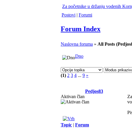
Za početnike u držanju vodenih Korn
Postovi
|
Forumi
Forum Index
Naslovna foruma
»
All Posts (Pedjos
Dno
(1)
2
3
4
...
9
»
Pedjos83
Aktivan član
Za
vo
Pi
Topic
|
Forum