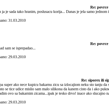
Re: povrce
 ja je sada tako hranim, poslusacu korija... Danas je jela samo jednom 
sano: 31.03.2010
Re: povrce
sad sam se isprepadao...
sano: 29.03.2010
Re: siporex ili s
pa super ako nece kupicu bakarnu zicu sa izlocajiom neku sto tanju da 
sto se tice udice mislio sam malo silikona da kanem cisto da i ako pukn
adim ovo sa bakarnim zicama...ipak je tesko drvo! inace ako slucajno nal
sano: 29.03.2010