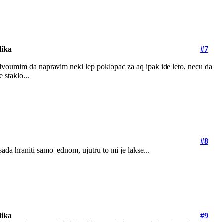
lika
#7
o dvoumim da napravim neki lep poklopac za aq ipak ide leto, necu da
 staklo...
#8
ada hraniti samo jednom, ujutru to mi je lakse...
lika
#9