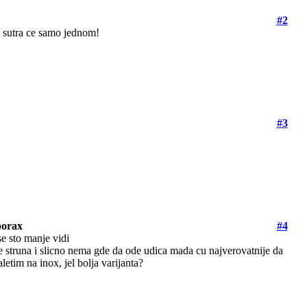
#2
i sutra ce samo jednom!
#3
iporax
#4
se sto manje vidi
e struna i slicno nema gde da ode udica mada cu najverovatnije da
etim na inox, jel bolja varijanta?