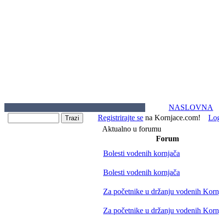
NASLOVNA
Registrirajte se
na Kornjace.com!
Lo
Aktualno u forumu
Forum
Bolesti vodenih kornjača
Bolesti vodenih kornjača
Za početnike u držanju vodenih Korn
Za početnike u držanju vodenih Korn