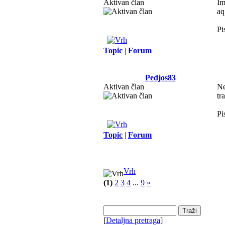
Aktivan član
Im
aq
Pi
Topic
|
Forum
Pedjos83
Aktivan član
Ne
tr
Pi
Topic
|
Forum
Vrh
(1)
2
3
4
...
9
»
[
Detaljna pretraga
]