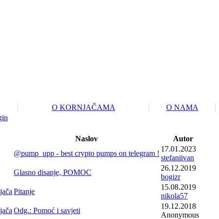
O KORNJAČAMA
O NAMA
gin
Naslov
Autor
17.01.2023
@pump_upp - best crypto pumps on telegram !
stefaniivan
26.12.2019
Glasno disanje, POMOC
bogizr
15.08.2019
jača
Pitanje
nikola57
19.12.2018
jača
Odg.: Pomoć i savjeti
Anonymous