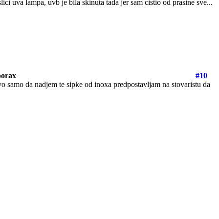
ici uva lampa, uvb je bila skinuta tada jer sam cistio od prasine sve...
iporax
#10
rvo samo da nadjem te sipke od inoxa predpostavljam na stovaristu da