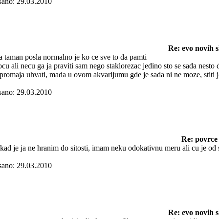
sano: 29.03.2010
Re: evo novih s
 taman posla normalno je ko ce sve to da pamti
cu ali necu ga ja praviti sam nego staklorezac jedino sto se sada nest
 promaja uhvati, mada u ovom akvarijumu gde je sada ni ne moze, stiti je
sano: 29.03.2010
Re: povrce
kad je ja ne hranim do sitosti, imam neku odokativnu meru ali cu je od s
sano: 29.03.2010
Re: evo novih s