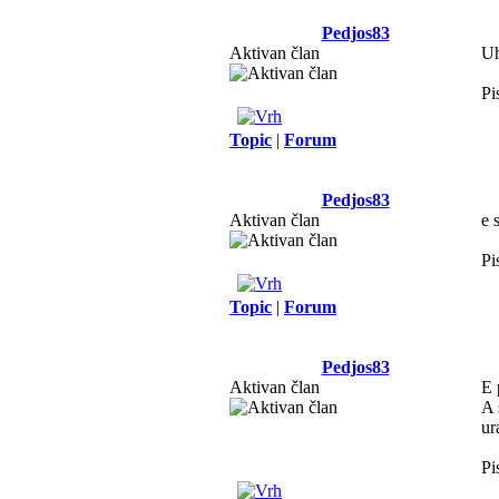
Pedjos83
Aktivan član
Uh
Pi
Topic
|
Forum
Pedjos83
Aktivan član
e 
Pi
Topic
|
Forum
Pedjos83
Aktivan član
E 
A 
ur
Pi