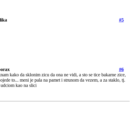
lika
#5
iporax
#6
nam kako da sklonim zicu da ona ne vidi, a sto se tice bakarne zice,
jede to... meni je pala na pamet i strunom da vezem, a za staklo, tj.
dciom kao na slici