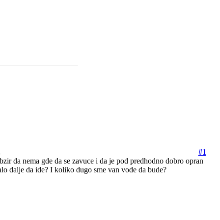
.
#1
 obzir da nema gde da se zavuce i da je pod predhodno dobro opran
alo dalje da ide? I koliko dugo sme van vode da bude?