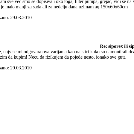
am sve vec smo se dopisivali oko toga, filter pumpa, grejac, vidi se na sl
 je malo manji za sada ali za nedelju dana uzimam aq 150x60x60cm
sano: 29.03.2010
Re: siporex ili s
, najvise mi odgovara ova varijanta kao na slici kako su namontirali d
azim da kupim! Necu da rizikujem da pojede nesto, ionako sve guta
sano: 29.03.2010