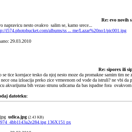
Re: evo novih s
o napravicu nesto ovakvo
salim se, kamo srece...
tp://i574.photobucket.com/albums/ss ... me/Lazar%20no1/pic001.jpg
sano: 29.03.2010
Re: siporex ili s
o se tice kornjace tesko da njoj nesto moze da promakne samim tim ne z
l nece ona izloacija preko zice vrmeenom od vode da istruli? ne vbi da po
icu akvarijuma bih vezao strunu udicama da bas ispadne fora
ovakvom u
daj datoteku
:
udica.jpg
(2.43 KB)