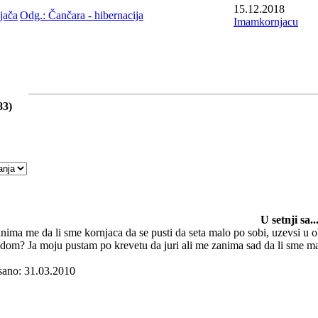
15.12.2018
jača
Odg.: Čančara - hibernacija
Imamkornjacu
83)
U setnji sa..
nima me da li sme kornjaca da se pusti da seta malo po sobi, uzevsi u
dom? Ja moju pustam po krevetu da juri ali me zanima sad da li sme m
sano: 31.03.2010