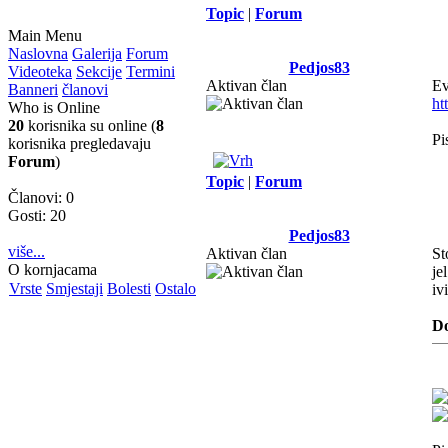
Topic
|
Forum
Main Menu
Naslovna
Galerija
Forum
Pedjos83
Videoteka
Sekcije
Termini
Aktivan član
Ev
Banneri
članovi
ht
Who is Online
20
korisnika su online (
8
Pi
korisnika pregledavaju
Forum
)
Topic
|
Forum
Članovi: 0
Gosti: 20
Pedjos83
više...
Aktivan član
St
O kornjacama
je
Vrste
Smjestaji
Bolesti
Ostalo
iv
Do