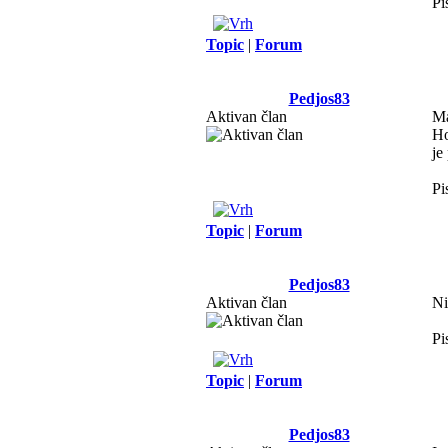
Pi
Topic
|
Forum
Pedjos83
Aktivan član
Ma
Ho
je
Pi
Topic
|
Forum
Pedjos83
Aktivan član
Ni
Pi
Topic
|
Forum
Pedjos83