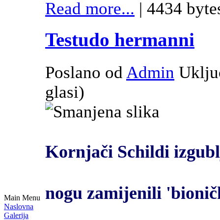
Read more...
| 4434 byte
Testudo hermanni
Poslano od
Admin
Uklju
glasi
)
Kornjači Schildi izgub
nogu zamijenili 'bioni
Main Menu
Naslovna
Galerija