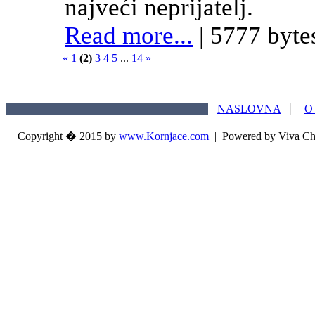
najveći neprijatelj.
Read more...
| 5777 byte
«
1
(2)
3
4
5
...
14
»
NASLOVNA
O
Copyright � 2015 by
www.Kornjace.com
|
Powered by Viva Ch