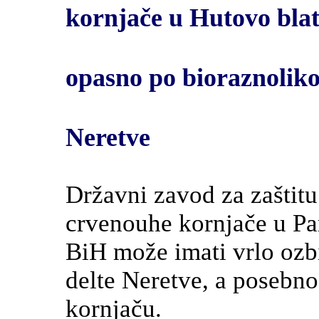
kornjače u Hutovo bla
opasno po bioraznoliko
Neretve
Državni zavod za zaštitu
crvenouhe kornjače u Pa
BiH može imati vrlo ozbi
delte Neretve, a posebn
kornjaču.