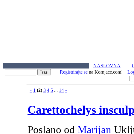
NASLOVNA
Registrirajte se
na Kornjace.com!
Lo
«
1
(2)
3
4
5
...
14
»
Carettochelys inscul
Poslano od
Marijan
Uklj