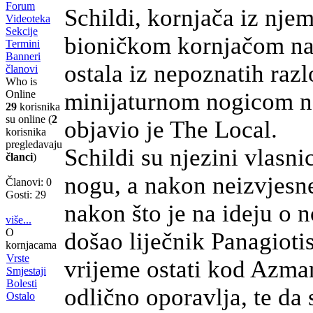
Forum
Schildi, kornjača iz nj
Videoteka
Sekcije
bioničkom kornjačom nak
Termini
Banneri
ostala iz nepoznatih raz
članovi
Who is
minijaturnom nogicom n
Online
29
korisnika
su online (
2
objavio je The Local.
korisnika
pregledavaju
Schildi su njezini vlasni
članci
)
nogu, a nakon neizvjesne
Članovi: 0
Gosti: 29
nakon što je na ideju o 
više...
O
došao liječnik Panagiot
kornjacama
Vrste
vrijeme ostati kod Azmani
Smjestaji
Bolesti
odlično oporavlja, te da
Ostalo