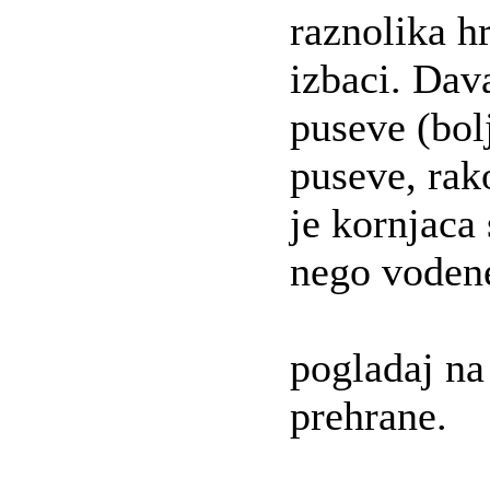
raznolika h
izbaci. Dava
puseve (bol
puseve, rak
je kornjaca 
nego vodene
pogladaj na
prehrane.