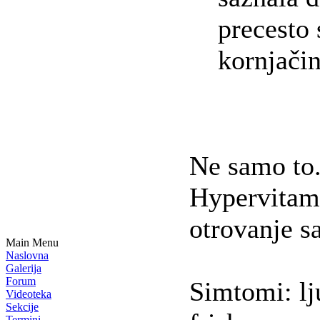
precesto 
kornjačin
Ne samo to.
Hypervitami
otrovanje s
Main Menu
Naslovna
Galerija
Forum
Simtomi: lju
Videoteka
Sekcije
Termini