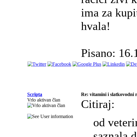
ima za kupit
hvala!
Pisano: 16.
Scripta
Re: vitamini i slatkovodni r
Vrlo aktivan član
Citiraj:
od veter
saznala d