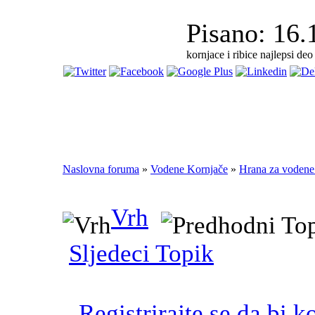
Pisano: 16.
kornjace i ribice najlepsi de
Naslovna foruma
»
Vodene Kornjače
»
Hrana za vodene
Vrh
Sljedeci Topik
Registrirajte se da bi k