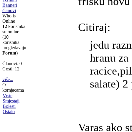
frisku novu
Banneri
članovi
Who is
Online
Citiraj:
12
korisnika
su online
(
10
jedu raz
korisnika
pregledavaju
Forum
)
hranu za
Članovi: 0
racice,pi
Gosti: 12
više...
salate) 2
O
kornjacama
Vrste
Smjestaji
Bolesti
Ostalo
Varas ako st