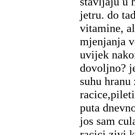
stavljaju u
jetru. do t
vitamine, a
mjenjanja vo
uvijek nakon
dovoljno? j
suhu hranu
racice,pilet
puta dnevno
jos sam cul
racici zivi 