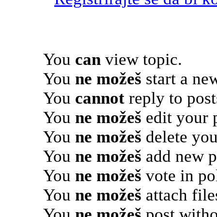
You
can
view topic.
You
ne možeš
start a new
You
cannot
reply to post
You
ne možeš
edit your 
You
ne možeš
delete you
You
ne možeš
add new po
You
ne možeš
vote in pol
You
ne možeš
attach file
You
ne možeš
post witho