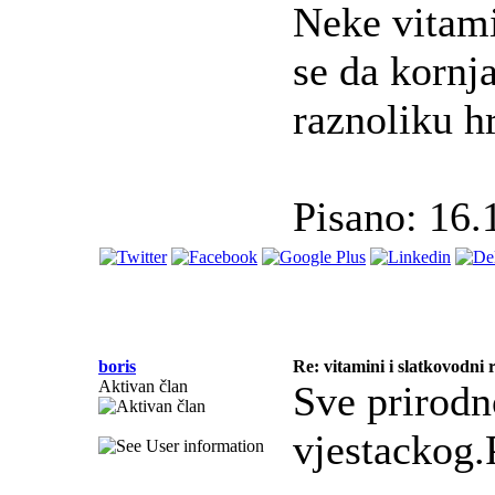
Neke vitami
se da kornj
raznoliku h
Pisano: 16.
boris
Re: vitamini i slatkovodni r
Aktivan član
Sve prirodn
vjestacko