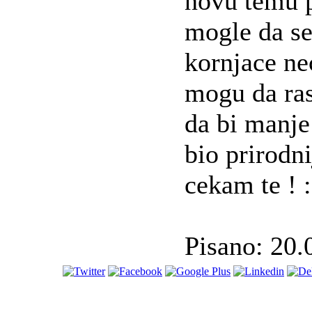
novu temu po
mogle da se
kornjace nec
mogu da ras
da bi manje
bio prirodni
cekam te ! 
Pisano: 20.