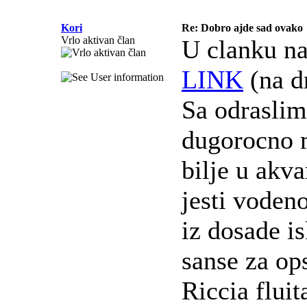
Kori
Re: Dobro ajde sad ovako
Vrlo aktivan član
U clanku na
LINK
(na d
Sa odrasli
dugorocno m
bilje u akva
jesti vodeno
iz dosade i
sanse za op
Riccia fluit