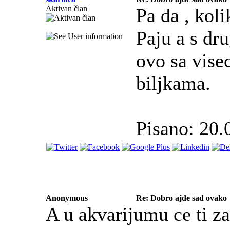
Aktivan član
Pa da , kol
Paju a s dru
ovo sa vise
biljkama.
Pisano: 20.
Anonymous
Re: Dobro ajde sad ovako
A u akvarijumu ce ti z