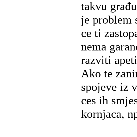
takvu građu
je problem s
ce ti zastop
nema garanc
razviti apeti
Ako te zani
spojeve iz 
ces ih smje
kornjaca, n