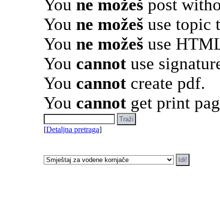
You
ne možeš
post witho
You
ne možeš
use topic 
You
ne možeš
use HTML 
You
cannot
use signatur
You
cannot
create pdf.
You
cannot
get print pag
[
Detaljna pretraga
]