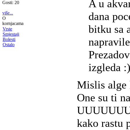
A u akva
Gosti: 20
dana poce
više...
O
kornjacama
bitku sa
Vrste
Smjestaji
napravile
Bolesti
Ostalo
Prezadov
izgleda :
Mislis alge
One su ti n
UUUUUUUUUU
kako rastu p