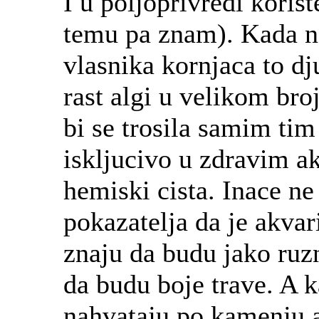
I u poljoprivredi koris
temu pa znam). Kada ne
vlasnika kornjaca to dj
rast algi u velikom bro
bi se trosila samim tim
iskljucivo u zdravim a
hemiski cista. Inace ne 
pokazatelja da je akvar
znaju da budu jako ruzn
da budu boje trave. A k
nahvataju po kamenju a 