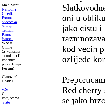
Slatkovodne
Main Menu
Naslovna
Galerija
oni u oblik
Forum
Videoteka
jako cistu i
Sekcije
Termini
Banneri
razmnozavaj
članovi
Who is
kod vecih p
Online
13
korisnika
su online (
11
ozlijede kor
korisnika
pregledavaju
Forum
)
Članovi: 0
Preporucam 
Gosti: 13
Red cherry 
više...
O
se jako brz
kornjacama
Vrste