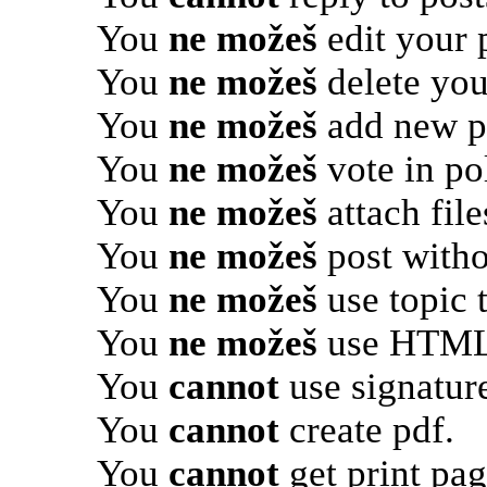
You
ne možeš
edit your 
You
ne možeš
delete you
You
ne možeš
add new po
You
ne možeš
vote in pol
You
ne možeš
attach file
You
ne možeš
post witho
You
ne možeš
use topic 
You
ne možeš
use HTML 
You
cannot
use signatur
You
cannot
create pdf.
You
cannot
get print pag