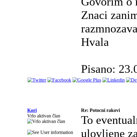
Govorim o n
Znaci zanim
razmnozavan
Hvala
Pisano: 23.
Kori
Re: Potocni rakovi
Vrlo aktivan član
To eventual
ulovljene z