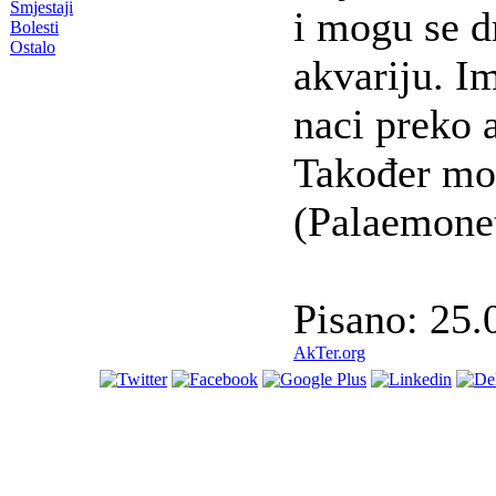
Smjestaji
i mogu se 
Bolesti
Ostalo
akvariju. I
naci preko 
Također moz
(Palaemonet
Pisano: 25.
AkTer.org