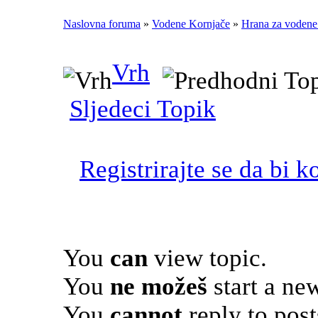
Naslovna foruma
»
Vodene Kornjače
»
Hrana za vodene
Vrh
Sljedeci Topik
Registrirajte se da bi k
You
can
view topic.
You
ne možeš
start a new
You
cannot
reply to post