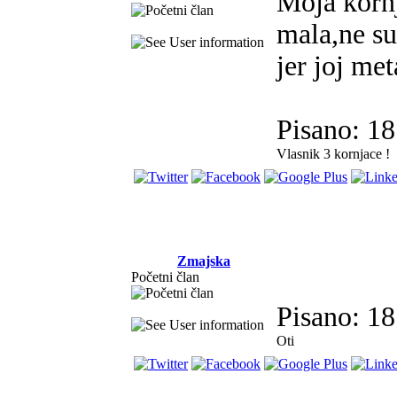
Moja kornj
mala,ne su
jer joj met
Pisano: 1
Vlasnik 3 kornjace !
Zmajska
Početni član
Pisano: 1
Oti