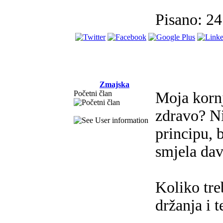
Pisano: 2
Zmajska
Početni član
Moja kornj
zdravo? Ni
principu, b
smjela dav
Koliko tre
držanja i 