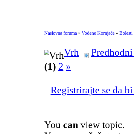
Naslovna foruma
»
Vodene Kornjače
»
Bolesti
Vrh
Predhodni
(1)
2
»
Registrirajte se da b
You
can
view topic.