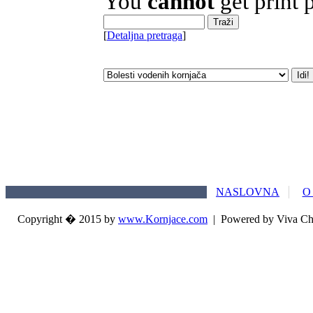
You
cannot
get print 
[
Detaljna pretraga
]
NASLOVNA
O
Copyright � 2015 by
www.Kornjace.com
|
Powered by Viva Ch