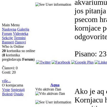
akvarium
jos pitanja
psecom hra
Main Menu
kornjace p
Naslovna
Galerija
Forum
Videoteka
odgovorit
Sekcije
Termini
Banneri
članovi
Who is Online
20
korisnika su online
Pisano: 2
(
8
korisnika
pregledavaju
Forum
)
Članovi: 0
Gosti: 20
više...
Aqua
O kornjacama
Vrlo aktivan član
Ako je aq 
Vrste
Smjestaji
Bolesti
Ostalo
Kornjacu 