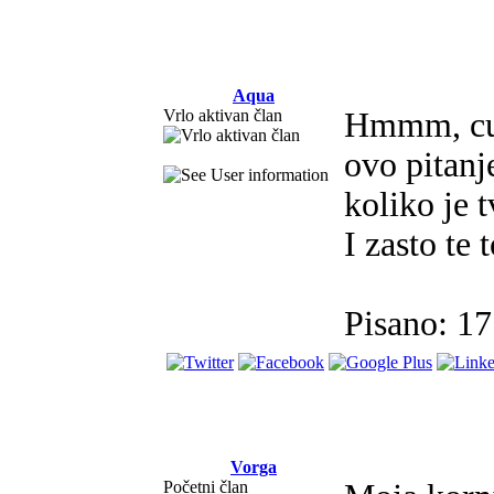
Aqua
Vrlo aktivan član
Hmmm, cud
ovo pitanje
koliko je t
I zasto te 
Pisano: 1
Vorga
Početni član