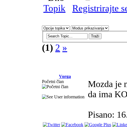
Topik
Registrirajte s
(1)
2
»
Vorga
Početni član
Mozda je m
da ima K
Pisano: 16