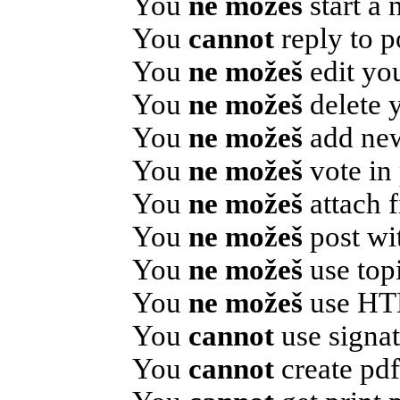
You
ne možeš
start a 
You
cannot
reply to p
You
ne možeš
edit you
You
ne možeš
delete y
You
ne možeš
add new
You
ne možeš
vote in 
You
ne možeš
attach f
You
ne možeš
post wi
You
ne možeš
use topi
You
ne možeš
use HT
You
cannot
use signat
You
cannot
create pdf