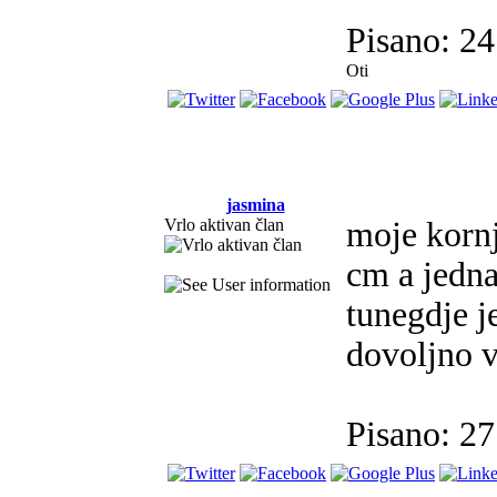
Pisano: 2
Oti
jasmina
Vrlo aktivan član
moje kornj
cm a jedna
tunegdje j
dovoljno v
Pisano: 2