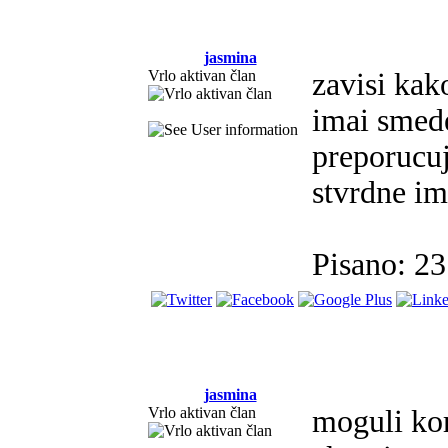
jasmina
Vrlo aktivan član
zavisi kak
imai smede
preporucuj
stvrdne im
Pisano: 2
jasmina
Vrlo aktivan član
moguli kor