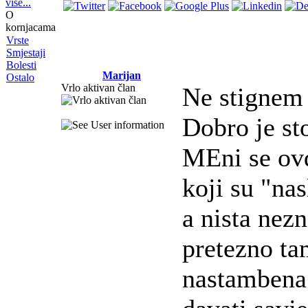
više...
O
kornjacama
Vrste
Smjestaji
Bolesti
Marijan
Ostalo
Vrlo aktivan član
Ne stignem
Dobro je st
MEni se ovd
koji su "nas
a nista nezn
pretezno ta
nastambena.