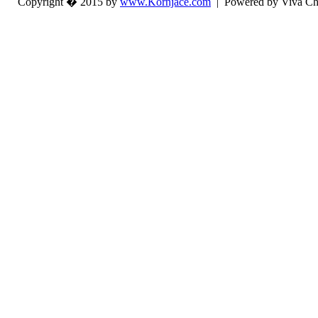
Copyright � 2015 by
www.Kornjace.com
|
Powered by Viva Ch