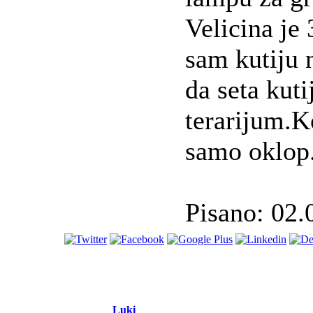
Velicina je
sam kutiju 
da seta kuti
terarijum.K
samo oklop
Pisano: 02.
Luki