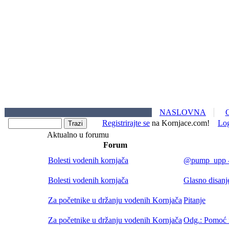
NASLOVNA
Registrirajte se
na Kornjace.com!
Lo
Aktualno u forumu
Forum
Bolesti vodenih kornjača
@pump_upp - 
Bolesti vodenih kornjača
Glasno disa
Za početnike u držanju vodenih Kornjača
Pitanje
Za početnike u držanju vodenih Kornjača
Odg.: Pomoć i