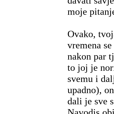
davati savje
moje pitanje
Ovako, tvoj
vremena se 
nakon par t
to joj je n
svemu i dalj
upadno), on
dali je sve 
Navodis obi