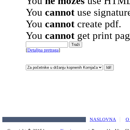
You
ne možeš
use HTML 
You
cannot
use signatur
You
cannot
create pdf.
You
cannot
get print pag
[
Detaljna pretraga
]
NASLOVNA
O