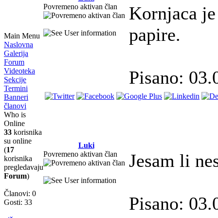
Povremeno aktivan član
Kornjaca je
papire.
Main Menu
Naslovna
Galerija
Forum
Videoteka
Pisano: 03.
Sekcije
Termini
Banneri
članovi
Who is
Online
33
korisnika
su online
Luki
(
17
Povremeno aktivan član
Jesam li ne
korisnika
pregledavaju
Forum
)
Članovi: 0
Pisano: 03.
Gosti: 33