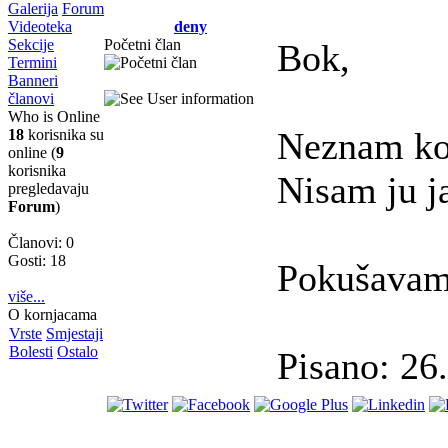
Galerija
Forum
Videoteka
deny
Sekcije
Početni član
Bok,
Termini
Banneri
članovi
Who is Online
Neznam koj
18
korisnika su
online (
9
korisnika
Nisam ju ja
pregledavaju
Forum
)
Članovi: 0
Gosti: 18
Pokušavam s
više...
O kornjacama
Vrste
Smjestaji
Bolesti
Ostalo
Pisano: 26