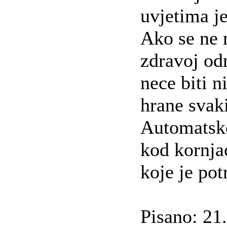
uvjetima je
Ako se ne 
zdravoj od
nece biti n
hrane svak
Automatske
kod kornja
koje je pot
Pisano: 21