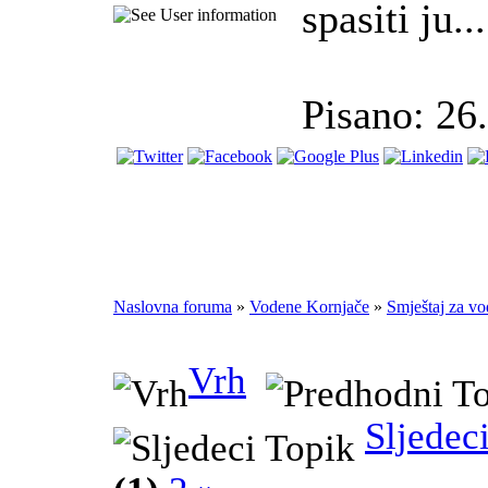
spasiti ju...
Pisano: 26
Naslovna foruma
»
Vodene Kornjače
»
Smještaj za vo
Vrh
Sljedec