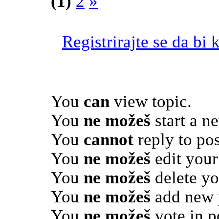
(1)
2
»
Registrirajte se da bi 
You
can
view topic.
You
ne možeš
start a n
You
cannot
reply to pos
You
ne možeš
edit your
You
ne možeš
delete yo
You
ne možeš
add new p
You
ne možeš
vote in po