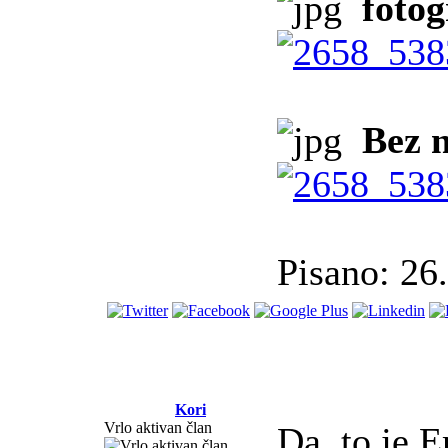
fotog
Bez n
Pisano: 26
Kori
Vrlo aktivan član
Da, to je E