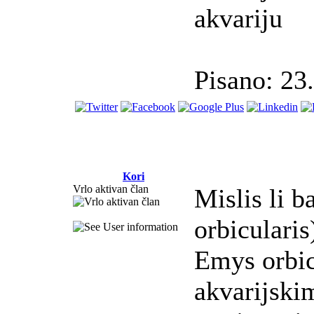
akvariju
Pisano: 23
Kori
Vrlo aktivan član
Mislis li 
orbicularis
Emys orbicu
akvarijskim