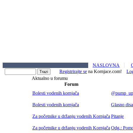
NASLOVNA
Registrirajte se
na Kornjace.com!
Lo
Aktualno u forumu
Forum
Bolesti vodenih kornjača
@pump_upp 
Bolesti vodenih kornjača
Glasno di
Za početnike u držanju vodenih Kornjača
Pitanje
Za početnike u držanju vodenih Kornjača
Odg.: Pomoć