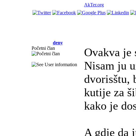
AkTer.org
deny
Početni član
Ovakva je s
Nisam ju u
dvorisštu, 
kutije za ši
kako je dos
A gdje da 