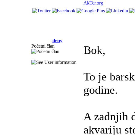
AkTer.org
deny
Početni član
Bok,
To je bars
godine.
A zadnjih d
akvariju st