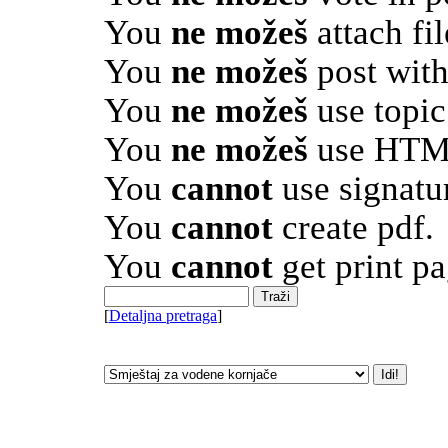
You
ne možeš
attach fil
You
ne možeš
post with
You
ne možeš
use topic
You
ne možeš
use HTML
You
cannot
use signatu
You
cannot
create pdf.
You
cannot
get print pa
[
Detaljna pretraga
]