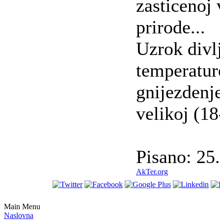
zasticenoj 
prirode...
Uzrok divl
temperatur
gnijezdenje
velikoj (1
Pisano: 25
AkTer.org
Main Menu
Naslovna