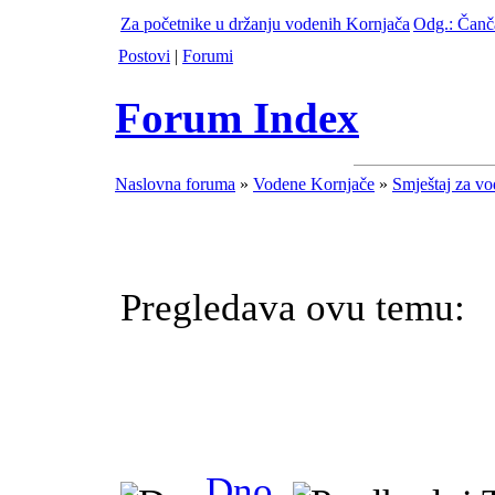
Za početnike u držanju vodenih Kornjača
Odg.: Čanča
Postovi
|
Forumi
Forum Index
Naslovna foruma
»
Vodene Kornjače
»
Smještaj za vo
Pregledava ovu temu: 
Dno