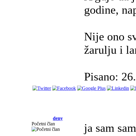
godine, nap
Nije ono sv
žarulju i l
Pisano: 26
deny
Početni član
ja sam samo