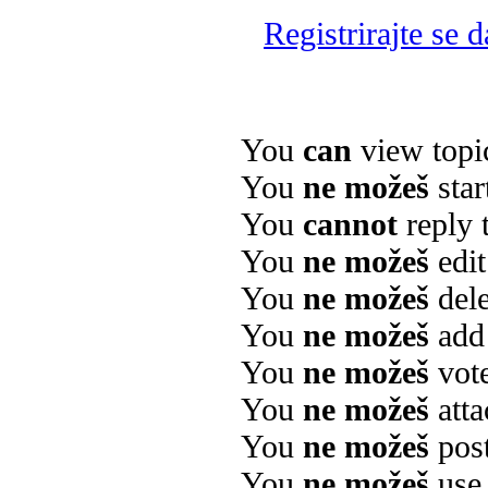
Registrirajte se 
You
can
view topi
You
ne možeš
star
You
cannot
reply 
You
ne možeš
edit
You
ne možeš
dele
You
ne možeš
add 
You
ne možeš
vote
You
ne možeš
atta
You
ne možeš
post
You
ne možeš
use 