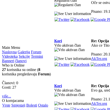
Regularni član
Oče se ostva
Pisano: 19.
Kori
Re: Opcija 
Vrlo aktivan član
Ako ce Tito 
Main Menu
Naslovna
Galerija
Forum
Pisano: 20.
Videoteka
Sekcije
Termini
AkTer.org
Banneri
članovi
Who is Online
27
korisnika su online (
8
korisnika pregledavaju
Forum
)
Članovi: 0
Kori
Re: Opcija 
Gosti: 27
Vrlo aktivan član
Evo ga, sr
više...
Pisano: 21.
O kornjacama
AkTer.org
Vrste
Smjestaji
Bolesti
Ostalo