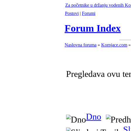
Za početnike u držanju vodenih Ko
Postovi
|
Forumi
Forum Index
Naslovna foruma
»
Kornjace.com
»
Pregledava ovu t
Dno
Sl