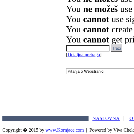
You
ne možeš
use
You
cannot
use si
You
cannot
create
You
cannot
get pr
[
Detaljna pretraga
]
NASLOVNA
O
Copyright � 2015 by
www.Kornjace.com
|
Powered by Viva Chel