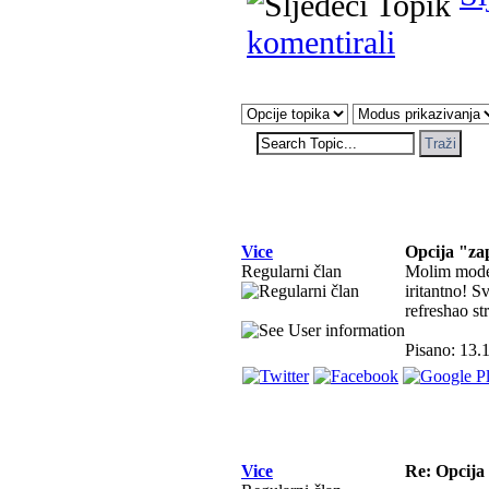
komentirali
Vice
Opcija "zap
Regularni član
Molim moder
iritantno! 
refreshao s
Pisano: 13.
Vice
Re: Opcija 