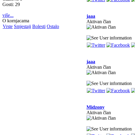
Gosti: 29
više...
jaaa
O kornjacama
Aktivan član
Vrste
Smjestaji
Bolesti
Ostalo
jaaa
Aktivan član
Midzony
Aktivan član