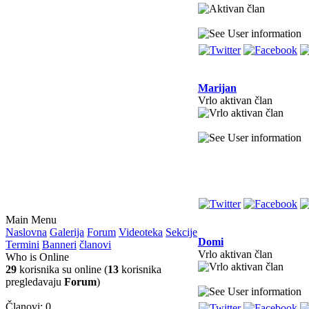
Marijan
Vrlo aktivan član
Main Menu
Naslovna
Galerija
Forum
Videoteka
Sekcije
Domi
Termini
Banneri
članovi
Vrlo aktivan član
Who is Online
29
korisnika su online (
13
korisnika
pregledavaju
Forum
)
Članovi: 0