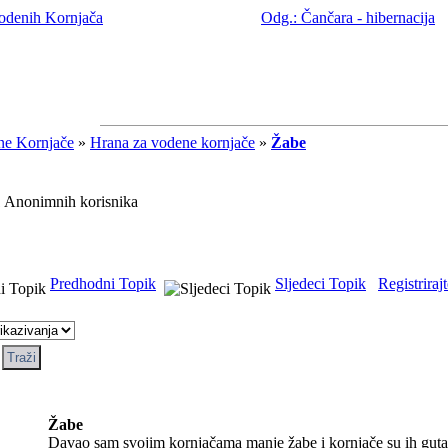
vodenih Kornjača
Odg.: Čančara - hibernacija
ne Kornjače
»
Hrana za vodene kornjače
»
Žabe
 Anonimnih korisnika
Predhodni Topik
Sljedeci Topik
Registriraj
Žabe
Davao sam svojim kornjačama manje žabe i kornjače su ih gutale