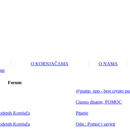
O KORNJAČAMA
O NAMA
gin
Forum
@pump_upp - best crypto pu
Glasno disanje, POMOC
vodenih Kornjača
Pitanje
vodenih Kornjača
Odg.: Pomoć i savjeti