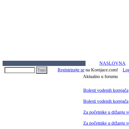
NASLOVNA
Registrirajte se
na Kornjace.com!
Lo
Aktualno u forumu
Bolesti vodenih kornjača
Bolesti vodenih kornjača
Za početnike u držanju 
Za početnike u držanju 