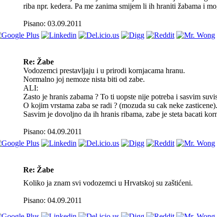
riba npr. kedera. Pa me zanima smijem li ih hraniti žabama i mog
Pisano: 03.09.2011
Re: Žabe
Vodozemci prestavljaju i u prirodi kornjacama hranu.
Normalno joj nemoze nista biti od zabe.
ALI:
Zasto je hranis zabama ? To ti uopste nije potreba i sasvim suvi
O kojim vrstama zaba se radi ? (mozuda su cak neke zasticene)
Sasvim je dovoljno da ih hranis ribama, zabe je steta bacati ko
Pisano: 04.09.2011
Re: Žabe
Koliko ja znam svi vodozemci u Hrvatskoj su zaštićeni.
Pisano: 04.09.2011