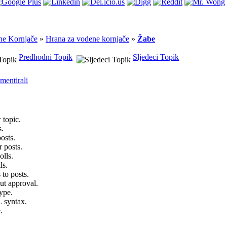
ne Kornjače
»
Hrana za vodene kornjače
»
Žabe
Predhodni Topik
Sljedeci Topik
omentirali
 topic.
s.
osts.
 posts.
lls.
ls.
 to posts.
ut approval.
ype.
syntax.
.