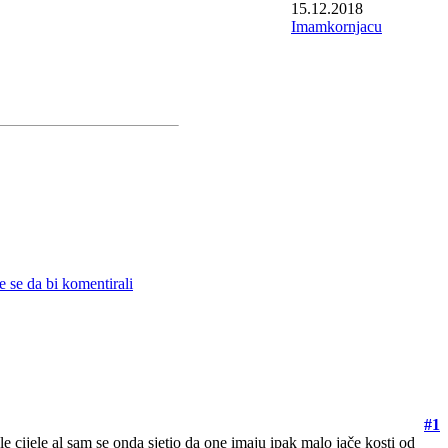
15.12.2018
Imamkornjacu
te se da bi komentirali
#1
 cijele al sam se onda sjetio da one imaju ipak malo jače kosti od