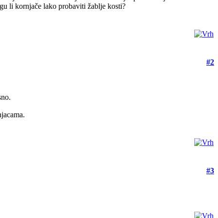
u li kornjače lako probaviti žablje kosti?
#2
sno.
.
rnjacama.
#3