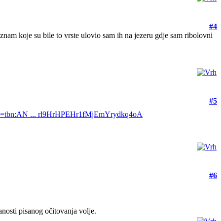
#4
znam koje su bile to vrste ulovio sam ih na jezeru gdje sam ribolovni
#5
es?q=tbn:AN ... rl9HrHPEHr1fMjEmYrydkq4oA
#6
janosti pisanog očitovanja volje.