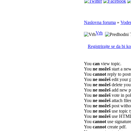
Naslovna foruma
»
Vode
Vrh
Registrirajte se da bi k
You
can
view topic.
You
ne možeš
start a new
You
cannot
reply to post
You
ne možeš
edit your p
You
ne možeš
delete your
You
ne možeš
add new po
You
ne možeš
vote in pol
You
ne možeš
attach files
You
ne možeš
post witho
You
ne možeš
use topic t
You
ne možeš
use HTML 
You
cannot
use signature
You
cannot
create pdf.