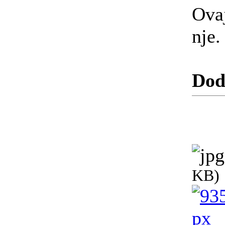
Ovaj
nje.
Dod
KB)