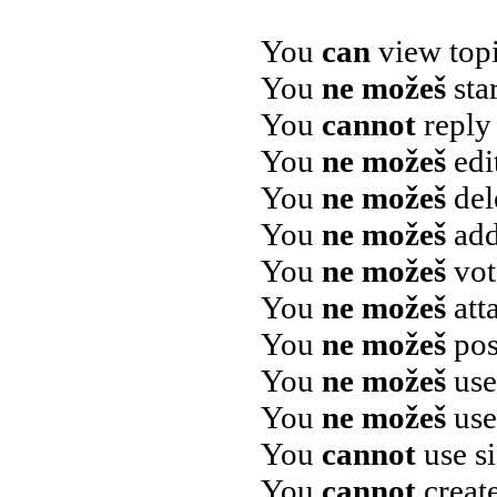
You
can
view topi
You
ne možeš
star
You
cannot
reply 
You
ne možeš
edi
You
ne možeš
del
You
ne možeš
add
You
ne možeš
vote
You
ne možeš
atta
You
ne možeš
pos
You
ne možeš
use
You
ne možeš
use
You
cannot
use si
You
cannot
create