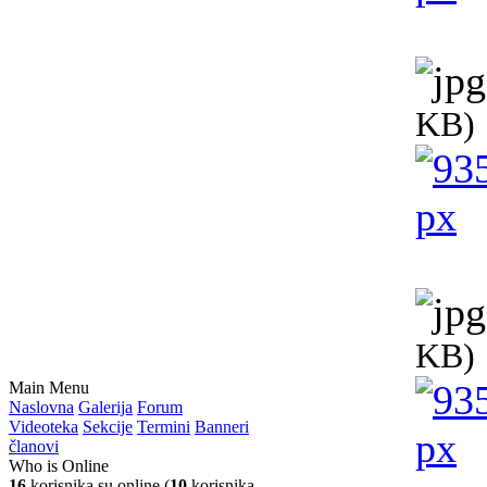
KB)
KB)
Main Menu
Naslovna
Galerija
Forum
Videoteka
Sekcije
Termini
Banneri
članovi
Who is Online
16
korisnika su online (
10
korisnika