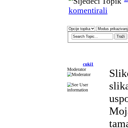
komentirali
cuki1
Moderator
Slik
slik
uspo
Moja
tama