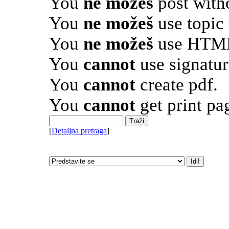
You
ne možeš
post with
You
ne možeš
use topic 
You
ne možeš
use HTML
You
cannot
use signatur
You
cannot
create pdf.
You
cannot
get print pa
[
Detaljna pretraga
]