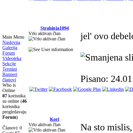
Strahinja1094
Vrlo aktivan član
jel' ovo debe
Main Menu
Naslovna
Galerija
Forum
Videoteka
Sekcije
Termini
Banneri
Pisano: 24.01
članovi
Who is
Online
87
korisnika
su online (
46
korisnika
pregledavaju
Forum
)
Kori
Vrlo aktivan član
Na sto mislis,
Članovi: 0