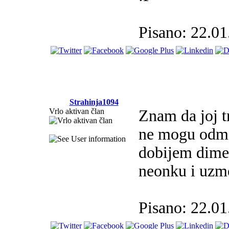
Pisano: 22.01
Strahinja1094
Vrlo aktivan član
Znam da joj t
ne mogu odma
dobijem dimen
neonku i uzme
Pisano: 22.01