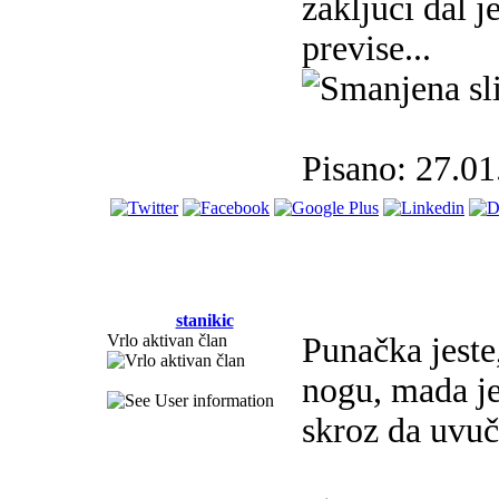
zakljuci dal j
previse...
Pisano: 27.01
stanikic
Vrlo aktivan član
Punačka jeste
nogu, mada je
skroz da uvuč