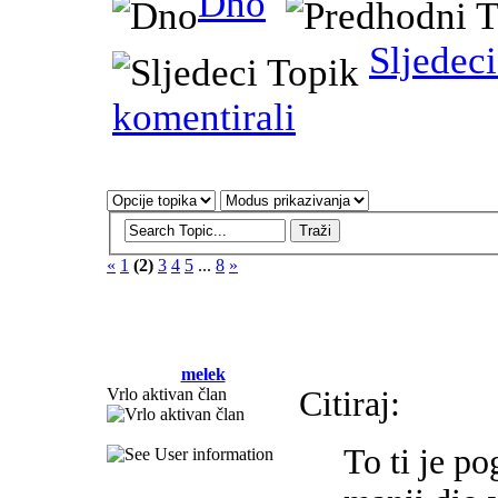
Dno
Sljedec
komentirali
«
1
(2)
3
4
5
...
8
»
melek
Vrlo aktivan član
Citiraj:
To ti je po