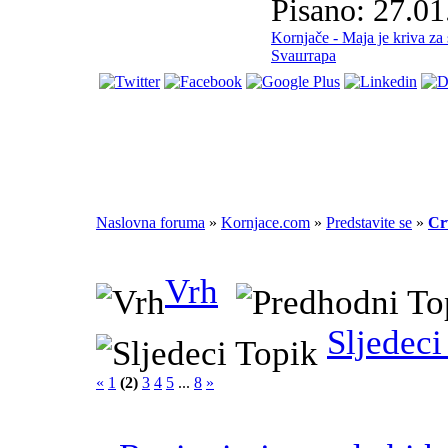
Pisano: 27.01
Kornjače - Maja je kriva za
Svaштара
Naslovna foruma
»
Kornjace.com
»
Predstavite se
»
Cr
Vrh
Sljedeci
«
1
(2)
3
4
5
...
8
»