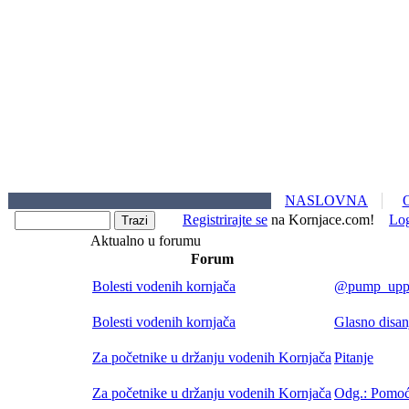
NASLOVNA
Registrirajte se
na Kornjace.com!
Lo
Aktualno u forumu
Forum
Bolesti vodenih kornjača
@pump_upp -
Bolesti vodenih kornjača
Glasno dis
Za početnike u držanju vodenih Kornjača
Pitanje
Za početnike u držanju vodenih Kornjača
Odg.: Pomoć 