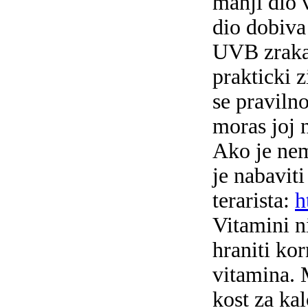
manji dio 
dio dobiva
UVB zrakam
prakticki z
se praviln
moras joj 
Ako je ne
je nabaviti
terarista:
h
Vitamini n
hraniti kor
vitamina. 
kost za kal