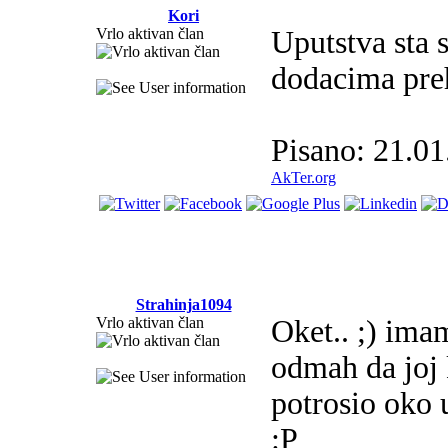
Kori
Vrlo aktivan član
Uputstva sta 
dodacima preh
Pisano: 21.01
AkTer.org
Strahinja1094
Vrlo aktivan član
Oket.. ;) ima
odmah da joj
potrosio oko 
:P