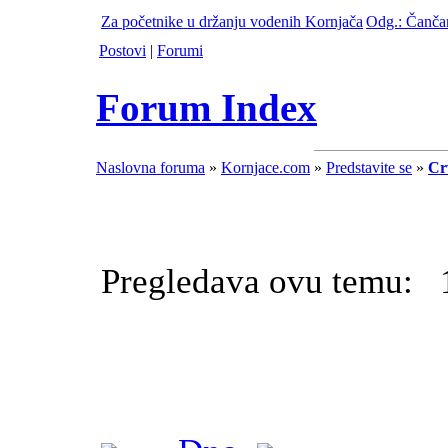
Za početnike u držanju vodenih Kornjača
Odg.: Čančar
Postovi
|
Forumi
Forum Index
Naslovna foruma
»
Kornjace.com
»
Predstavite se
»
Cr
Pregledava ovu temu: 