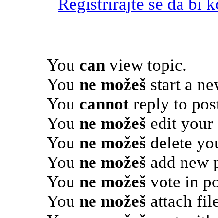
Registrirajte se da bi 
You
can
view topic.
You
ne možeš
start a ne
You
cannot
reply to pos
You
ne možeš
edit your 
You
ne možeš
delete you
You
ne možeš
add new p
You
ne možeš
vote in po
You
ne možeš
attach file