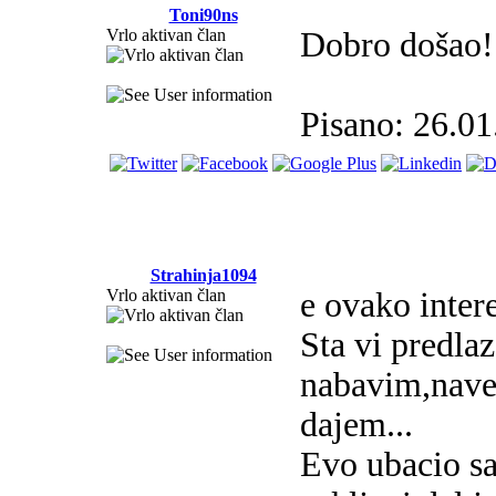
Toni90ns
Vrlo aktivan član
Dobro došao!
Pisano: 26.01
Strahinja1094
Vrlo aktivan član
e ovako intere
Sta vi predla
nabavim,naveo
dajem...
Evo ubacio s