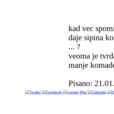
kad vec spomi
daje sipina ko
... ?
veoma je tvrd
manje komade i
Pisano: 21.01