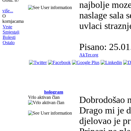
Gosti: 87
najbolje moze
više...
naslage sala 
O
kornjacama
uvlaci straznj
Vrste
Smjestaji
Bolesti
Ostalo
Pisano: 25.01
AkTer.org
hologram
Vrlo aktivan član
Dobrodošao n
Drago mi je da
djelovao je p