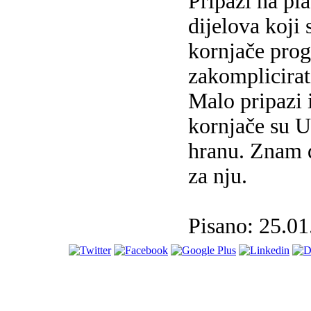
Pripazi na pla
dijelova koji
kornjače progu
zakomplicirat
Malo pripazi i
kornjače su 
hranu. Znam da
za nju.
Pisano: 25.01