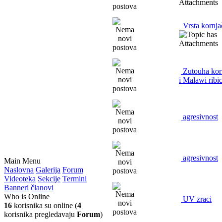
Vrsta kornja
Zutouha kor
i Malawi ribi
agresivnost
agresivnost
Main Menu
Naslovna
Galerija
Forum
Videoteka
Sekcije
Termini
Banneri
članovi
Who is Online
UV zraci
16
korisnika su online (
4
korisnika pregledavaju
Forum
)