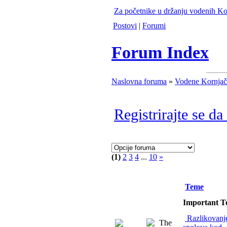
Za početnike u držanju vodenih Ko
Postovi
|
Forumi
Forum Index
Naslovna foruma
»
Vodene Kornjač
Registrirajte se da
(1)
2
3
4
...
10
»
Teme
Important T
Razlikovanj