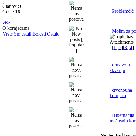
Članovi: 0
Problemčić
Gosti: 16
više...
O kornjacama
Molim za p
Vrste
Smjestaji
Bolesti
Ostalo
[
1
][
2
][
3
][
4
]
drustvo u
akvariju
crvenouha
kornjaca
Hibernacija
mošusnih kor
Sorted by