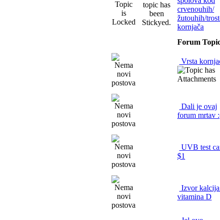
spolova kod
crvenouhih/
žutouhih/tros
kornjača
Forum Topi
Vrsta kornja
Dali je ovaj
forum mrtav :
UVB test ca
$1
Izvor kalcija
vitamina D