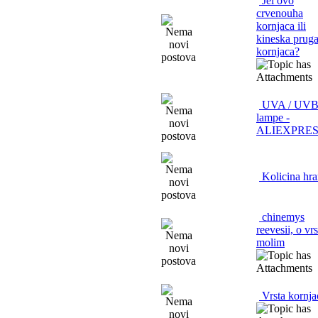
Jel ovo
crvenouha
kornjaca ili
kineska pruga
kornjaca?
UVA / UV
lampe -
ALIEXPRE
Kolicina hr
chinemys
reevesii, o vrs
molim
Vrsta kornja