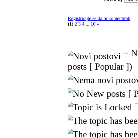
Registrirajte se da bi komentirali
(1)
2
3
4
...
10
»
= No
posts [ Popular ])
=