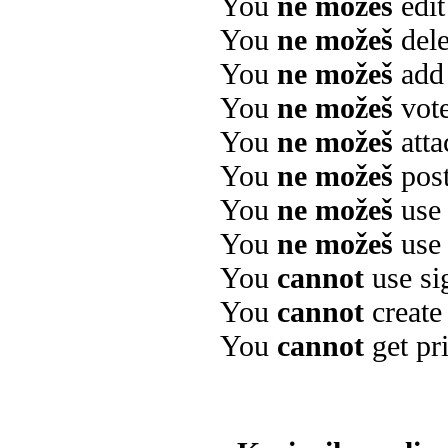
You
ne možeš
edit
You
ne možeš
dele
You
ne možeš
add 
You
ne možeš
vote
You
ne možeš
atta
You
ne možeš
post
You
ne možeš
use 
You
ne možeš
use
You
cannot
use si
You
cannot
create
You
cannot
get pri