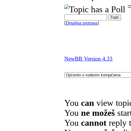
=
[
Detaljna pretraga
]
NewBB Version 4.33
You
can
view topi
You
ne možeš
star
You
cannot
reply t