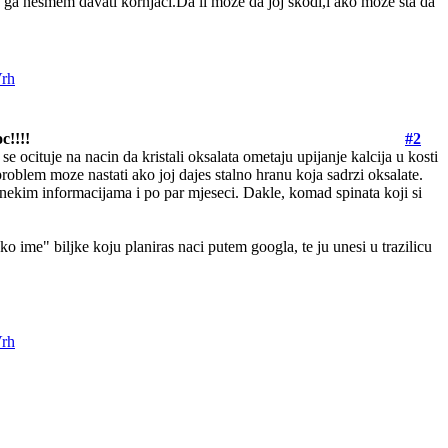
 ga nesmem davati kornjaci.Da li moze da joj skodi,i ako moze sta da
c!!!!
#2
se ocituje na nacin da kristali oksalata ometaju upijanje kalcija u kosti
problem moze nastati ako joj dajes stalno hranu koja sadrzi oksalate.
nekim informacijama i po par mjeseci. Dakle, komad spinata koji si
ko ime" biljke koju planiras naci putem googla, te ju unesi u trazilicu