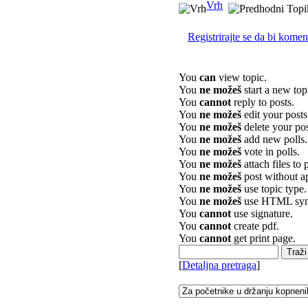
Vrh
Registrirajte se da bi koment
You
can
view topic.
You
ne možeš
start a new top
You
cannot
reply to posts.
You
ne možeš
edit your posts
You
ne možeš
delete your pos
You
ne možeš
add new polls.
You
ne možeš
vote in polls.
You
ne možeš
attach files to 
You
ne možeš
post without a
You
ne možeš
use topic type.
You
ne možeš
use HTML syn
You
cannot
use signature.
You
cannot
create pdf.
You
cannot
get print page.
[
Detaljna pretraga
]