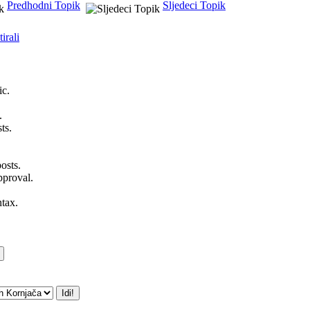
Predhodni Topik
Sljedeci Topik
irali
ic.
.
ts.
posts.
pproval.
tax.