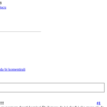
8
jacu
 da bi komentirali
!!!
#1