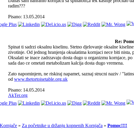
Danas sam nahranio kornjacu sa spinatom,a tek kasnije procitao da
radim???
Pisano: 13.05.2014
Re: Pomo
Spinat ti sadrzi oksalnu kiselinu. Stetno djelovanje oksalne kiseline 
zivotinje. Od jednog hranjenja oksalatima kornjaci nece biti nista, 
Oksalati se inace zadrzavaju dosta dugo u organizmu kornjace, po 
sada dao ce ometati metabolizam kalcija dosta dugo vremena.
Zato napominjem, ne riskiraj napamet, saznaj strucni naziv / "latins
od
www.thetortoisetable.org.uk
Pisano: 14.05.2014
AkTer.org
Kornjače
»
Za početnike u držanju kopnenih Kornjača
»
Pomoc!!!!