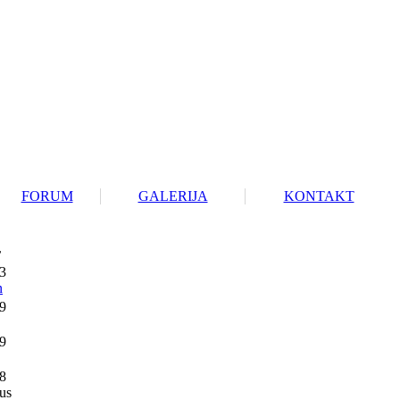
FORUM
GALERIJA
KONTAKT
r
3
n
9
9
8
us