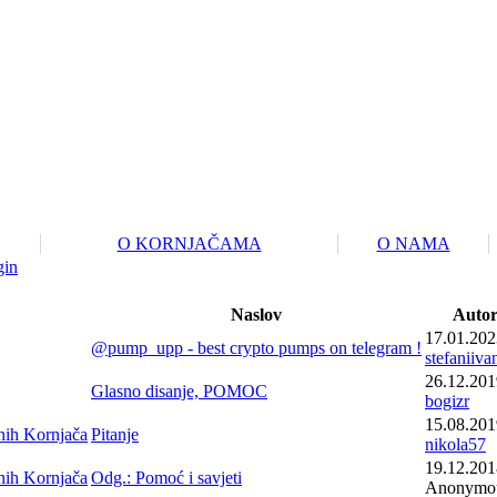
O KORNJAČAMA
O NAMA
gin
Naslov
Auto
17.01.202
@pump_upp - best crypto pumps on telegram !
stefaniiva
26.12.201
Glasno disanje, POMOC
bogizr
15.08.201
nih Kornjača
Pitanje
nikola57
19.12.201
nih Kornjača
Odg.: Pomoć i savjeti
Anonymo