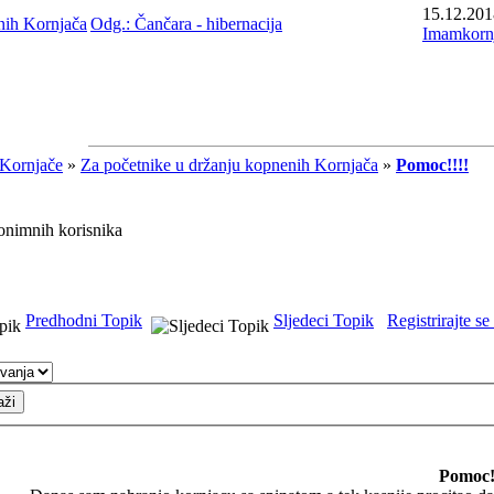
15.12.201
nih Kornjača
Odg.: Čančara - hibernacija
Imamkorn
Kornjače
»
Za početnike u držanju kopnenih Kornjača
»
Pomoc!!!!
nimnih korisnika
Predhodni Topik
Sljedeci Topik
Registrirajte se
Pomoc!