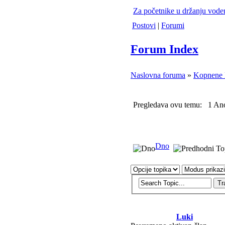
Za početnike u držanju vode
Postovi
|
Forumi
Forum Index
Naslovna foruma
»
Kopnene 
Pregledava ovu temu: 1 Ano
Dno
Luki