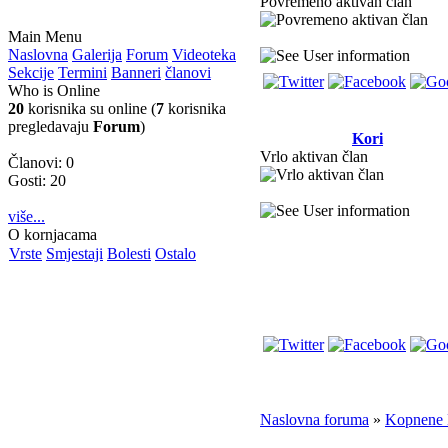
Povremeno aktivan član
Main Menu
Naslovna
Galerija
Forum
Videoteka
Sekcije
Termini
Banneri
članovi
Who is Online
20
korisnika su online (
7
korisnika
pregledavaju
Forum
)
Kori
Vrlo aktivan član
Članovi: 0
Gosti: 20
više...
O kornjacama
Vrste
Smjestaji
Bolesti
Ostalo
Naslovna foruma
»
Kopnene 