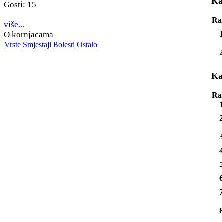
Ka
Gosti: 15
Ra
više...
O kornjacama
Vrste
Smjestaji
Bolesti
Ostalo
Ka
Ra