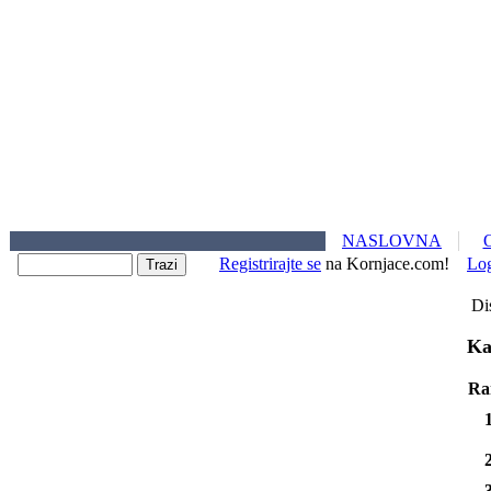
NASLOVNA
Registrirajte se
na Kornjace.com!
Lo
Dis
Ka
Ra