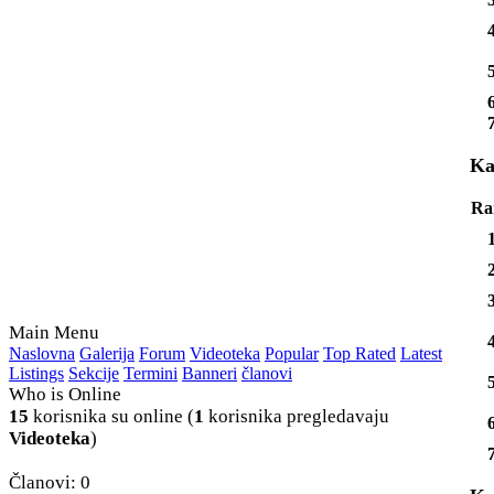
Ka
Ra
Main Menu
Naslovna
Galerija
Forum
Videoteka
Popular
Top Rated
Latest
Listings
Sekcije
Termini
Banneri
članovi
Who is Online
15
korisnika su online (
1
korisnika pregledavaju
Videoteka
)
Članovi: 0