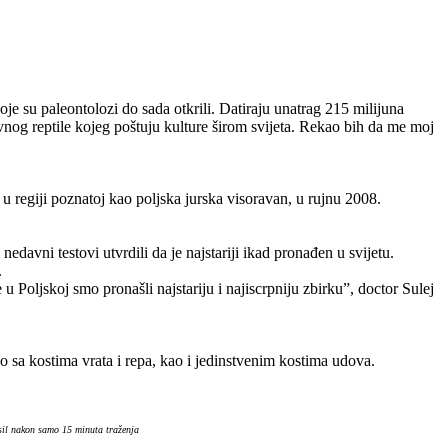
oje su paleontolozi do sada otkrili. Datiraju unatrag 215 milijuna
vnog reptile kojeg poštuju kulture širom svijeta. Rekao bih da me moj
u regiji poznatoj kao poljska jurska visoravan, u rujnu 2008.
edavni testovi utvrdili da je najstariji ikad pronađen u svijetu.
.
 u Poljskoj smo pronašli najstariju i najiscrpniju zbirku”, doctor Sulej
o sa kostima vrata i repa, kao i jedinstvenim kostima udova.
osil nakon samo 15 minuta traženja