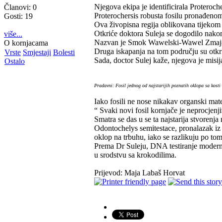
Njegova ekipa je identificirala Proteroch
Članovi: 0
Proterochersis robusta fosilu pronađenom 
Gosti: 19
Ova živopisna regija oblikovana tijekom 
Otkriće doktora Suleja se dogodilo nakon
više...
Nazvan je Smok Wawelski-Wawel Zmaj- pre
O kornjacama
Druga iskapanja na tom području su otkrila
Vrste
Smjestaji
Bolesti
Sada, doctor Sulej kaže, njegova je misij
Ostalo
Pradavni: Fosil jednog od najstarijih poznatih oklopa sa kosti
Iako fosili ne nose nikakav organski mate
“ Svaki novi fosil kornjače je neprocjenj
Smatra se das u se ta najstarija stvorenja
Odontochelys semitestace, pronalazak iz 2
oklop na trbuhu, iako se razlikuju po tom
Prema Dr Suleju, DNA testiranje modernih
u srodstvu sa krokodilima.
Prijevod: Maja Labaš Horvat