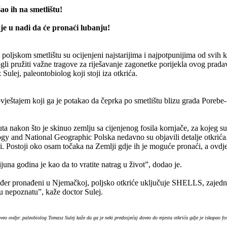
šao ih na smetlištu!
nje u nadi da će pronaći lubanju!
 poljskom smetlištu su ocijenjeni najstarijima i najpotpunijima od svih k
ogli pružiti važne tragove za riješavanje zagonetke porijekla ovog prada
Sulej, paleontobiolog koji stoji iza otkrića.
ještajem koji ga je potakao da čeprka po smetlištu blizu grada Porebe- 
a nakon što je skinuo zemlju sa cijenjenog fosila kornjače, za kojeg su n
logy and National Geographic Polska nedavno su objavili detalje otkrića
tki. Postoji oko osam točaka na Zemlji gdje ih je moguće pronaći, a ovdje
ijuna godina je kao da to vratite natrag u život”, dodao je.
također pronađeni u Njemačkoj, poljsko otkriće uključuje SHELLS, zajedn
nu nepoznatu”, kaže doctor Sulej.
veo ovdje: paleobiolog Tomasz Sulej kaže da ga je neki predosjećaj doveo do mjesta otkrića gdje je iskopao f