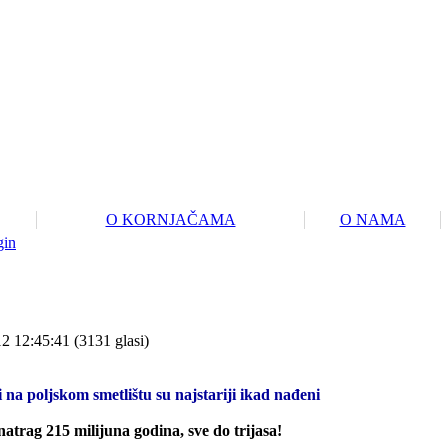
O KORNJAČAMA
O NAMA
gin
12 12:45:41
(
3131 glasi
)
 na poljskom smetlištu su najstariji ikad nađeni
atrag 215 milijuna godina, sve do trijasa!