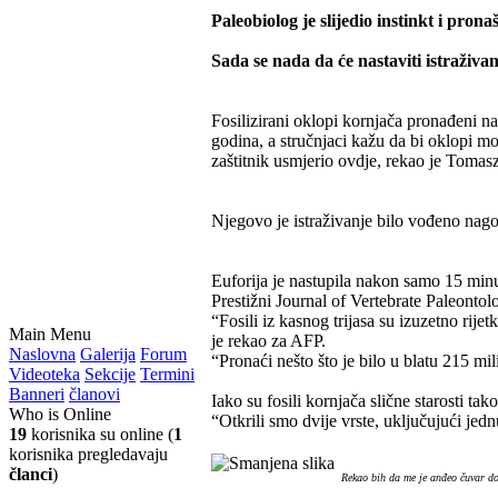
Paleobiolog je slijedio instinkt i prona
Sada se nada da će nastaviti istraživa
Fosilizirani oklopi kornjača pronađeni na
godina, a stručnjaci kažu da bi oklopi m
zaštitnik usmjerio ovdje, rekao je Tomasz 
Njegovo je istraživanje bilo vođeno nagov
Euforija je nastupila nakon samo 15 minut
Prestižni Journal of Vertebrate Paleonto
“Fosili iz kasnog trijasa su izuzetno rije
Main Menu
je rekao za AFP.
Naslovna
Galerija
Forum
“Pronaći nešto što je bilo u blatu 215 mil
Videoteka
Sekcije
Termini
Banneri
članovi
Iako su fosili kornjača slične starosti 
Who is Online
“Otkrili smo dvije vrste, uključujući jed
19
korisnika su online (
1
korisnika pregledavaju
članci
)
Rekao bih da me je anđeo čuvar do