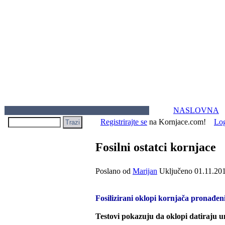
NASLOVNA
Registrirajte se
na Kornjace.com!
Lo
Fosilni ostatci kornjace
Poslano od
Marijan
Uključeno 01.11.20
Fosilizirani oklopi kornjača pronađeni
Testovi pokazuju da oklopi datiraju un