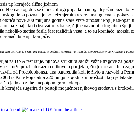
ersis tip kornjače slične jednom
u Njemačkoj, dok se čini da drugi pripada manjoj, ali još nepoznatoj vr
jurskog doba poznata je po neizmjernim rezervama ugljena, a pokazala s
 otkrića nove 200 milijuna godina stare vrste dinosaur koji je iskopa
ma zmaju koji riga vatru iz bajke, čiji je navodni brlog bio u špilji
 nekoliko stotina fosila šest različitih vrsta, a to su kornjače, morski ps
a pronaći lubanju kornjače.
 uda koji datiraju 215 milijuna godina u prošlost, otkriveni na smetlištu sjeverozapadno od Krakowa u Poljsk
rijal za DNA testiranje, njihova struktura sadrži važne tragove za posta
iv jer može pružiti dokaze o njihovom porijeklu, što je do sada bila zag
 razvila od Procolophonsa, tipa parareptila koji je živio u razvoblju Perm
008 iz Kine koji datira 220 milijuna godina u prošlost i koji je takođe
e što je imao zube i nepotpun gornji oklop.
 kornjača sugerira da postoji mogućnost njihovog srodstva s krokodilim