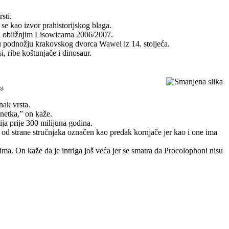
sti.
e kao izvor prahistorijskog blaga.
n u obližnjim Lisowicama 2006/2007.
 u podnožju krakovskog dvorca Wawel iz 14. stoljeća.
i, ribe koštunjače i dinosaur.
oj.
nak vrsta.
onetka,” on kaže.
ija prije 300 milijuna godina.
r od strane stručnjaka označen kao predak kornjače jer kao i one ima
a. On kaže da je intriga još veća jer se smatra da Procolophoni nisu