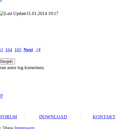
11.01.2014 19:17
63
164
165
Next
>]
ran autor tog komentara.
07
FORUM
DOWNLOAD
KONTAKT
y 7dana
Impressum