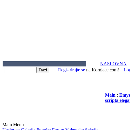
NASLOVNA
Registrirajte se
na Kornjace.com!
Lo
Main
:
Emys 
scripta elega
Main Menu
Naslovna
Galerija
Popular
Forum
Videoteka
Sekcije