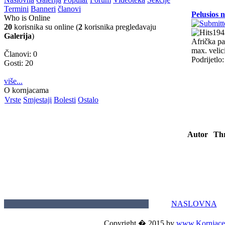
Termini
Banneri
članovi
Pelusios 
Who is Online
20
korisnika su online (
2
korisnika pregledavaju
19
Galerija
)
Afrička pa
max. veli
Članovi: 0
Podrijetl
Gosti: 20
više...
O kornjacama
Vrste
Smjestaji
Bolesti
Ostalo
Autor
Th
NASLOVNA
Copyright � 2015 by
www.Kornjace