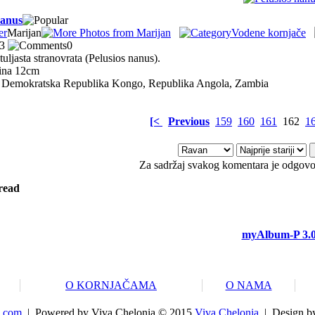
nanus
Marijan
Vodene kornjače
43
0
tuljasta stranovrata (Pelusios nanus).
cina 12cm
o: Demokratska Republika Kongo, Republika Angola, Zambia
[<
Previous
159
160
161
162
1
Za sadržaj svakog komentara je odgovo
read
myAlbum-P 3.
O KORNJAČAMA
O NAMA
.com
|
Powered by Viva Chelonia © 2015
Viva Chelonia
|
Design b