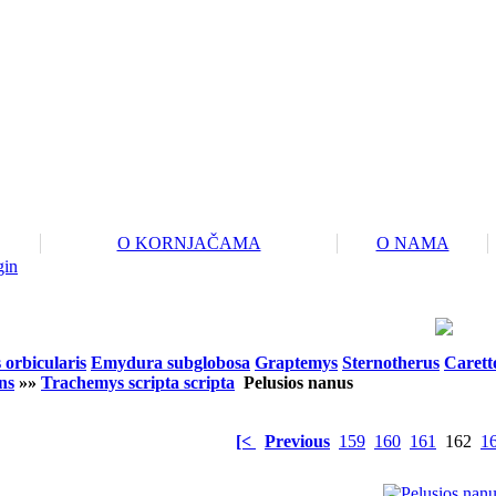
O KORNJAČAMA
O NAMA
gin
orbicularis
Emydura subglobosa
Graptemys
Sternotherus
Carett
ns
»»
Trachemys scripta scripta
Pelusios nanus
[<
Previous
159
160
161
162
1