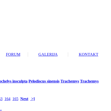
FORUM
GALERIJA
KONTAKT
ochelys insculpta
Pelodiscus sinensis
Trachemys
Trachemys
63
164
165
Next
>]