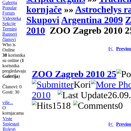
Galerija
kornjače
»»
Astrochelys r
Popular
Forum
Skupovi
Argentina 2009
Z
Videoteka
Sekcije
2010
ZOO Zagreb 2010 2
Termini
Banneri
članovi
Who is
[<
Previo
Online
30
korisnika
su online (
1
korisnika
pregledavaju
ZOO Zagreb 2010 25
Galerija
)
Kori
Članovi: 0
Gosti: 30
2010
26.09
više...
1518
0
O
kornjacama
Vrste
Smjestaji
[<
Previo
Bolesti