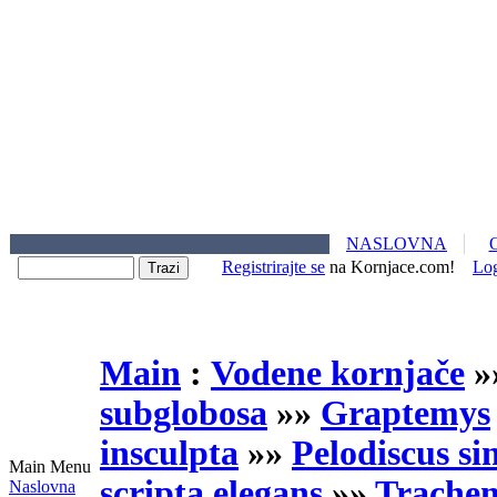
NASLOVNA
Registrirajte se
na Kornjace.com!
Lo
Main
:
Vodene kornjače
»
subglobosa
»»
Graptemys
insculpta
»»
Pelodiscus si
Main Menu
scripta elegans
»»
Trachem
Naslovna