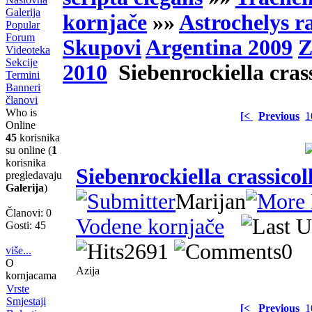
Galerija
kornjače
»»
Astrochelys r
Popular
Forum
Skupovi
Argentina 2009
Z
Videoteka
Sekcije
2010
Siebenrockiella crass
Termini
Banneri
članovi
Who is
[<
Previous
1
Online
45
korisnika
su online (
1
korisnika
Siebenrockiella crassicoll
pregledavaju
Galerija
)
Marijan
Članovi: 0
Vodene kornjače
Gosti: 45
2691
0
više...
O
Azija
kornjacama
Vrste
Smjestaji
[<
Previous
1