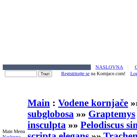
NASLOVNA
Registrirajte se
na Kornjace.com!
Lo
Main
:
Vodene kornjače
»
subglobosa
»»
Graptemys
insculpta
»»
Pelodiscus si
Main Menu
scripta elegans
»»
Trachem
Naslovna