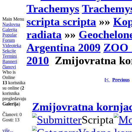
Trachemys
Trachemys
scripta scripta
»»
Kop
Main Menu
Naslovna
Galerija
radiata
»»
Geochelone
Popular
Forum
Argentina 2009
ZOO 
Videoteka
Sekcije
Termini
2010
Zmijovratna ko
Banneri
članovi
Who is
Online
[<
Previous
13
korisnika
su online (
2
korisnika
pregledavaju
Zmijovratna kornja
Galerija
)
Članovi: 0
Scripta
Gosti: 13
više...