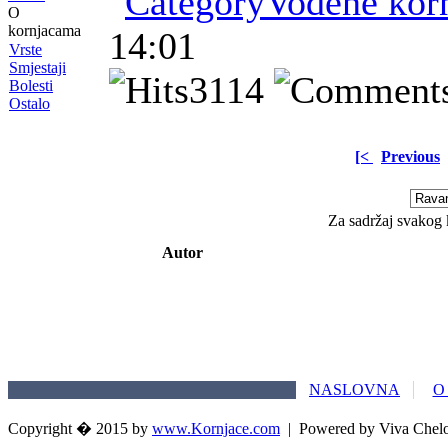
Vodene kor
O
kornjacama
14:01
Vrste
Smjestaji
3114
Bolesti
Ostalo
[<
Previous
Za sadržaj svakog 
Autor
NASLOVNA
O
Copyright � 2015 by
www.Kornjace.com
|
Powered by Viva Chel