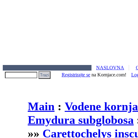
NASLOVNA
Registrirajte se
na Kornjace.com!
Lo
Main
:
Vodene kornja
Emydura subglobosa
»»
Carettochelys insc