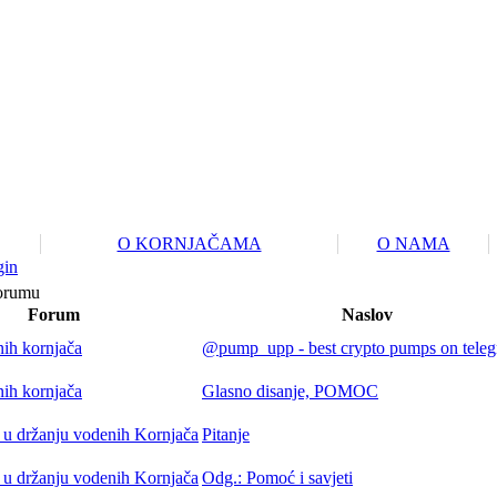
O KORNJAČAMA
O NAMA
gin
forumu
Forum
Naslov
nih kornjača
@pump_upp - best crypto pumps on teleg
nih kornjača
Glasno disanje, POMOC
 u držanju vodenih Kornjača
Pitanje
 u držanju vodenih Kornjača
Odg.: Pomoć i savjeti