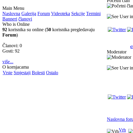
Početni član
Main Menu
Naslovna
Galerija
Forum
Videoteka
Sekcije
Termini
Banneri
članovi
Who is Online
92
korisnika su online (
50
korisnika pregledavaju
Forum
)
Članovi: 0
c
Gosti: 92
Moderator
više...
O kornjacama
Vrste
Smjestaji
Bolesti
Ostalo
Naslovna for
Vrh