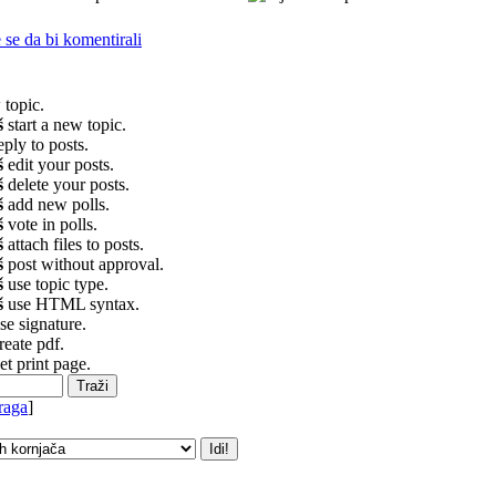
e se da bi komentirali
topic.
š
start a new topic.
eply to posts.
š
edit your posts.
š
delete your posts.
š
add new polls.
š
vote in polls.
š
attach files to posts.
š
post without approval.
š
use topic type.
š
use HTML syntax.
se signature.
reate pdf.
et print page.
raga
]