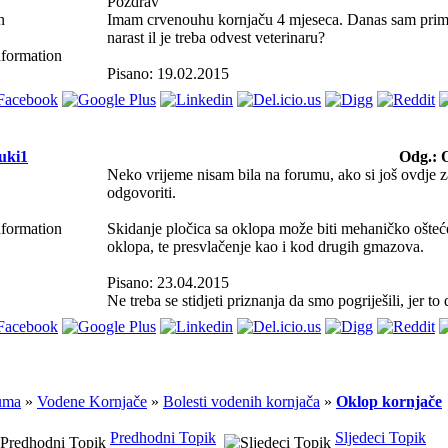
Pozdrav
Imam crvenouhu kornjaču 4 mjeseca. Danas sam primjetio
narast il je treba odvest veterinaru?
Pisano: 19.02.2015
uki1
Odg.: 
Neko vrijeme nisam bila na forumu, ako si još ovdje za
odgovoriti.
Skidanje pločica sa oklopa može biti mehaničko oštećen
oklopa, te presvlačenje kao i kod drugih gmazova.
Pisano: 23.04.2015
Ne treba se stidjeti priznanja da smo pogriješili, jer 
uma
»
Vodene Kornjače
»
Bolesti vodenih kornjača
»
Oklop kornjače
Predhodni Topik
Sljedeci Topik