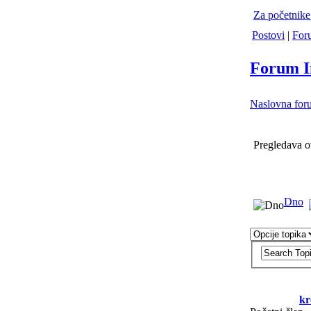
Za početnike
Postovi
|
For
Forum I
Naslovna for
Pregledava 
Dno
kr