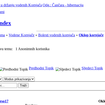
 u držanju vodenih Kornjača
Odg.: Čančara - hibernacija
umi
ndex
uma
»
Vodene Kornjače
»
Bolesti vodenih kornjača
»
Oklop kornjače
ovu temu: 1 Anonimnih korisnika
Predhodni Topik
Sljedeci Topik
eso17
Okl