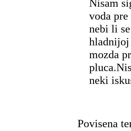
Nisam sig
voda pre
nebi li s
hladnijo
mozda pr
pluca.Ni
neki isku
Povisena te