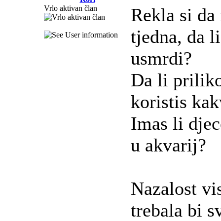
Vrlo aktivan član
Rekla si da
tjedna, da l
usmrdi?
Da li prili
koristis ka
Imas li djec
u akvarij?
Nazalost vi
trebala bi 