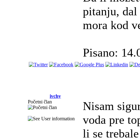
pitanju, da
mora kod ve
Pisano: 14.
ivchy
Početni član
Nisam sigurn
voda pre to
li se trebal