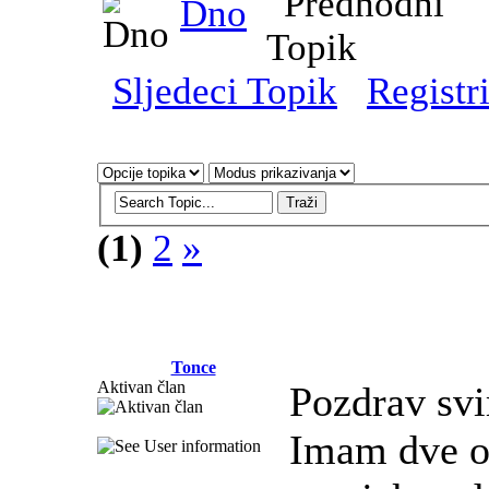
Dno
Sljedeci Topik
Registri
(1)
2
»
Tonce
Aktivan član
Pozdrav sv
Imam dve od