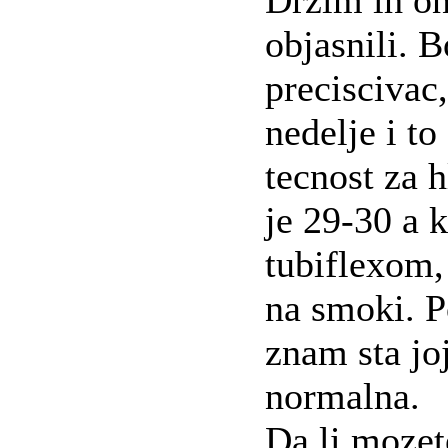
Drzim ih on
objasnili. 
preciscivac
nedelje i t
tecnost za 
je 29-30 a 
tubiflexom,
na smoki. P
znam sta joj
normalna.
Da li mozete