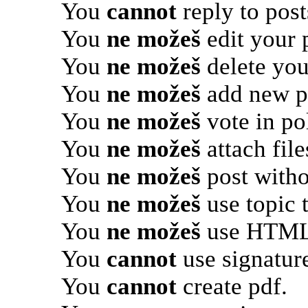
You
cannot
reply to post
You
ne možeš
edit your 
You
ne možeš
delete you
You
ne možeš
add new po
You
ne možeš
vote in pol
You
ne možeš
attach file
You
ne možeš
post witho
You
ne možeš
use topic 
You
ne možeš
use HTML 
You
cannot
use signatur
You
cannot
create pdf.