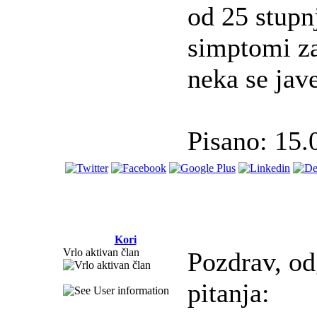
od 25 stupn
simptomi za
neka se jave
Pisano: 15.
Kori
Vrlo aktivan član
Pozdrav, odg
pitanja: