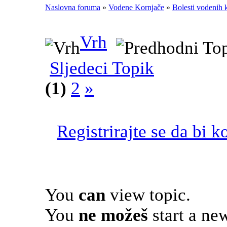
Naslovna foruma
»
Vodene Kornjače
»
Bolesti vodenih 
Vrh
Sljedeci Topik
(1)
2
»
Registrirajte se da bi k
You
can
view topic.
You
ne možeš
start a new