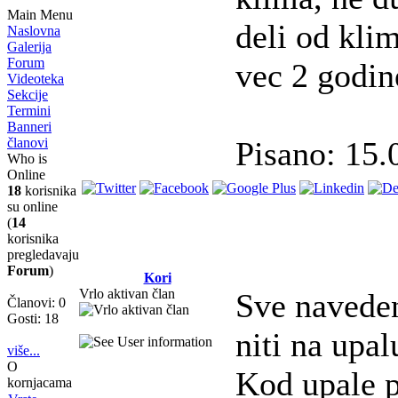
Main Menu
deli od klim
Naslovna
Galerija
Forum
vec 2 godin
Videoteka
Sekcije
Termini
Banneri
članovi
Pisano: 15.
Who is
Online
18
korisnika
su online
(
14
korisnika
pregledavaju
Forum
)
Kori
Vrlo aktivan član
Sve naveden
Članovi: 0
Gosti: 18
niti na upal
više...
O
Kod upale p
kornjacama