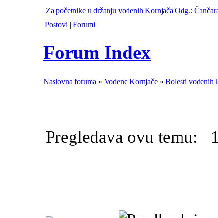
Za početnike u držanju vodenih Kornjača
Odg.: Čančara
Postovi
|
Forumi
Forum Index
Naslovna foruma
»
Vodene Kornjače
»
Bolesti vodenih 
Pregledava ovu temu: 1