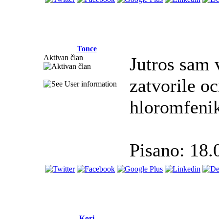
Tonce
Aktivan član
Jutros sam 
zatvorile o
hloromfenik
Pisano: 18.
Kori