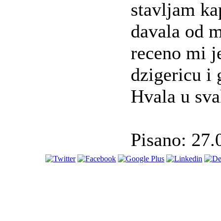
stavljam ka
davala od m
receno mi j
dzigericu i
Hvala u sva
Pisano: 27.