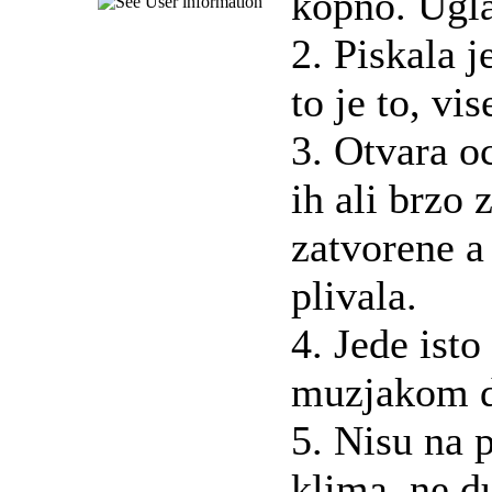
kopno. Ugl
2. Piskala j
to je to, vis
3. Otvara o
ih ali brzo 
zatvorene a
plivala.
4. Jede isto 
muzjakom d
5. Nisu na p
klima, ne du