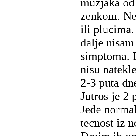
muzjaka od
zenkom. Ne 
ili plucima.
dalje nisam
simptoma. D
nisu natekl
2-3 puta dne
Jutros je 2 
Jede normal
tecnost iz n