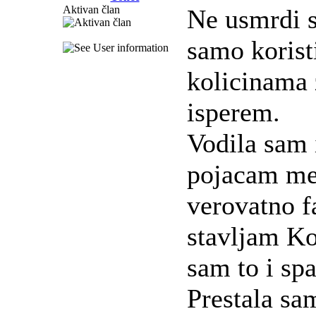
Aktivan član
Ne usmrdi s
samo koris
kolicinama
isperem.
Vodila sam 
pojacam me
verovatno f
stavljam Ko
sam to i spa
Prestala sa