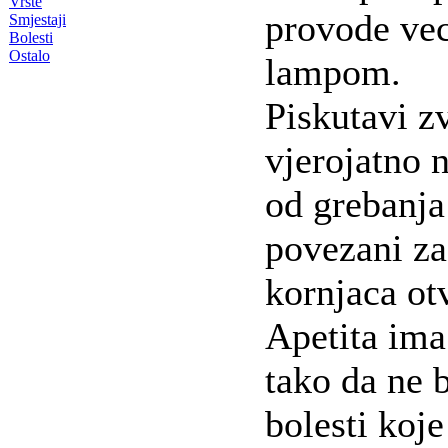
Vrste
provode ve
Smjestaji
Bolesti
Ostalo
lampom.
Piskutavi z
vjerojatno n
od grebanja
povezani za
kornjaca otv
Apetita ima
tako da ne b
bolesti koj