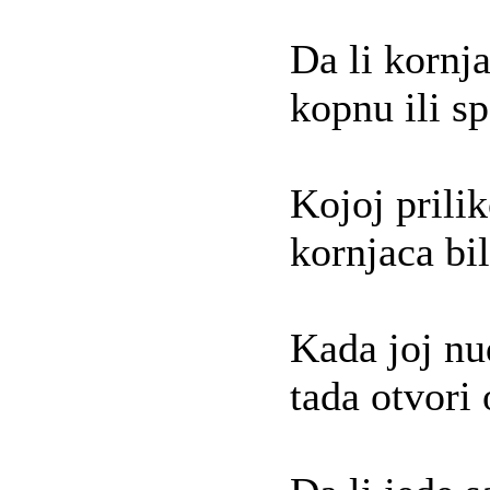
Da li kornj
kopnu ili s
Kojoj prili
kornjaca bi
Kada joj nud
tada otvori 