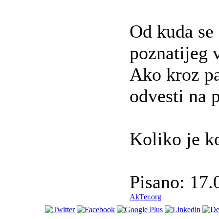
Od kuda se 
poznatijeg 
Ako kroz pa
odvesti na 
Koliko je k
Pisano: 17.
AkTer.org