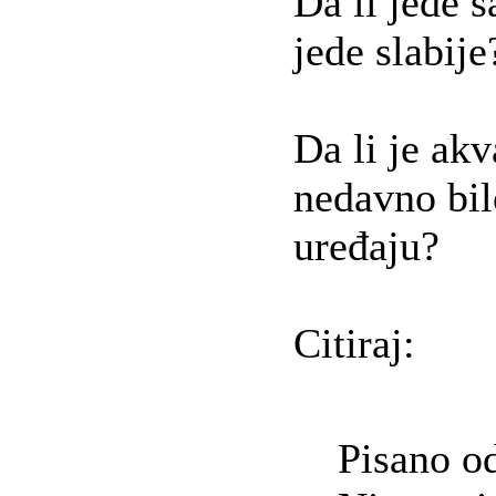
Da li jede s
jede slabije
Da li je akv
nedavno bil
uređaju?
Citiraj:
Pisano o