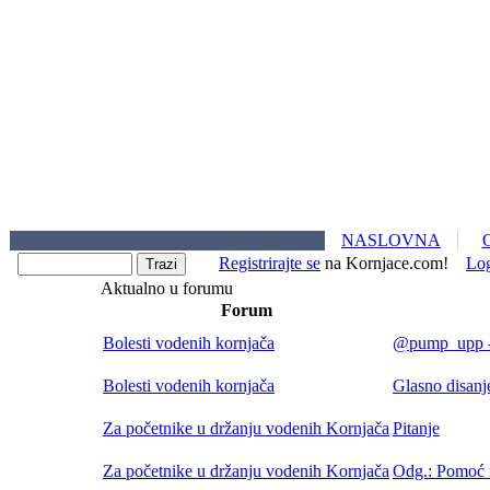
NASLOVNA
Registrirajte se
na Kornjace.com!
Lo
Aktualno u forumu
Forum
Bolesti vodenih kornjača
@pump_upp - 
Bolesti vodenih kornjača
Glasno disa
Za početnike u držanju vodenih Kornjača
Pitanje
Za početnike u držanju vodenih Kornjača
Odg.: Pomoć i