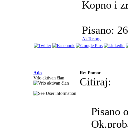
Kopno i zr
Pisano: 2
AkTer.org
Ado
Re: Pomoc
Vrlo aktivan član
Citiraj:
Pisano 
Ok,prob