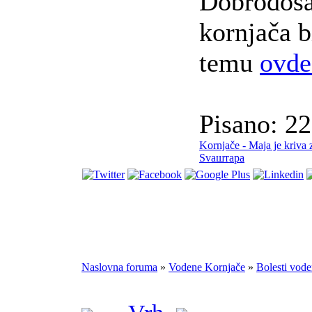
Dobrodoša
kornjača b
temu
ovde
Pisano: 2
Kornjače - Maja je kriva 
Svaштара
Naslovna foruma
»
Vodene Kornjače
»
Bolesti vode