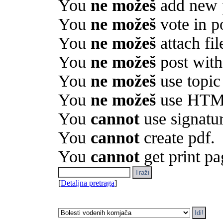
You
ne možeš
add new p
You
ne možeš
vote in po
You
ne možeš
attach fil
You
ne možeš
post with
You
ne možeš
use topic
You
ne možeš
use HTML
You
cannot
use signatur
You
cannot
create pdf.
You
cannot
get print pa
[
Detaljna pretraga
]