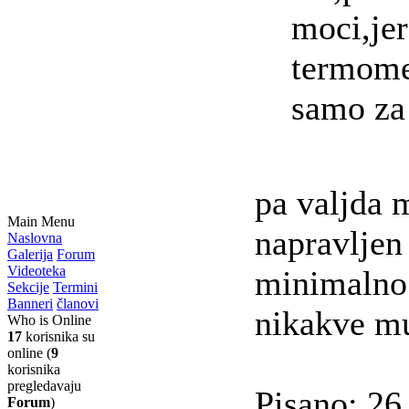
moci,jer
termome
samo za 
pa valjda 
Main Menu
napravljen
Naslovna
Galerija
Forum
Videoteka
minimalno
Sekcije
Termini
Banneri
članovi
nikakve mu
Who is Online
17
korisnika su
online (
9
korisnika
pregledavaju
Pisano: 26
Forum
)