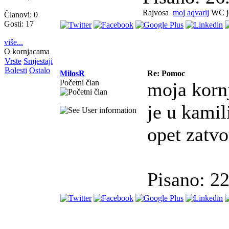
Rajvosa
moj aqvarij
WC je
Članovi: 0
Gosti: 17
više...
O kornjacama
Vrste
Smjestaji
Bolesti
Ostalo
MilosR
Re: Pomoc
Početni član
moja kornj
je u kamili
opet zatvo
Pisano: 2