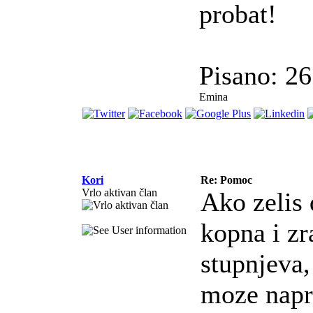
probat!
Pisano: 2
Emina
Kori
Re: Pomoc
Vrlo aktivan član
Ako zelis 
kopna i zr
stupnjeva,
moze napra