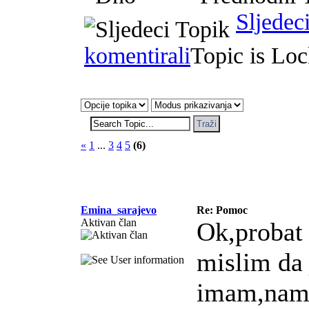
Sljedec
komentirali
Topic is Lo
«
1
...
3
4
5
(6)
Emina_sarajevo
Re: Pomoc
Aktivan član
Ok,probat
mislim da 
imam,nami