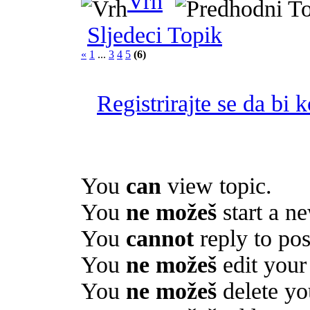
Vrh
Sljedeci Topik
«
1
...
3
4
5
(6)
Registrirajte se da bi 
You
can
view topic.
You
ne možeš
start a ne
You
cannot
reply to pos
You
ne možeš
edit your
You
ne možeš
delete yo