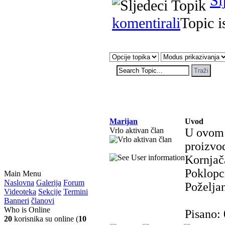
Sl
komentirali
Topic 
Marijan
Uvod
Vrlo aktivan član
U ovom p
proizvod
Kornjač
Poklopci
Main Menu
Naslovna
Galerija
Forum
Poželjan
Videoteka
Sekcije
Termini
Banneri
članovi
Who is Online
Pisano:
20
korisnika su online (
10