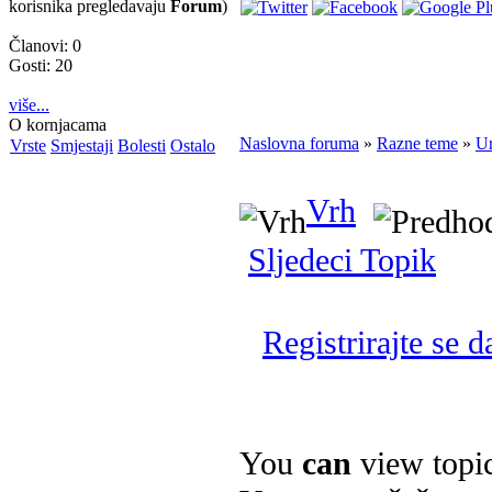
korisnika pregledavaju
Forum
)
Članovi: 0
Gosti: 20
više...
O kornjacama
Naslovna foruma
»
Razne teme
»
Ur
Vrste
Smjestaji
Bolesti
Ostalo
Vrh
Sljedeci Topik
Registrirajte se d
You
can
view topi