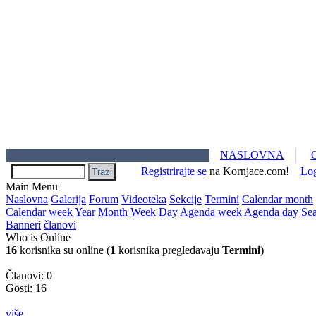
NASLOVNA
Registrirajte se
na Kornjace.com!
Lo
Main Menu
Naslovna
Galerija
Forum
Videoteka
Sekcije
Termini
Calendar month
Calendar week
Year
Month
Week
Day
Agenda week
Agenda day
Se
Banneri
članovi
Who is Online
16
korisnika su online (
1
korisnika pregledavaju
Termini
)
Članovi: 0
Gosti: 16
više...