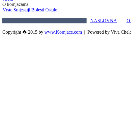
O kornjacama
Vrste
Smjestaji
Bolesti
Ostalo
NASLOVNA
O
Copyright � 2015 by
www.Kornjace.com
|
Powered by Viva Chel