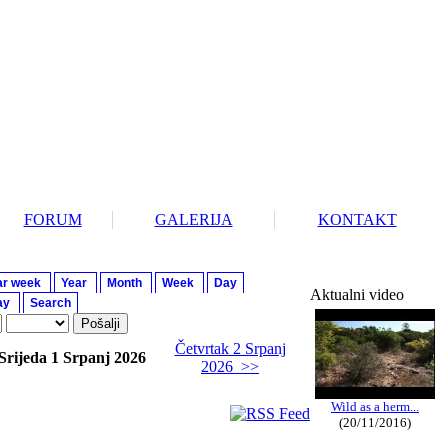
FORUM
GALERIJA
KONTAKT
ar week
Year
Month
Week
Day
Aktualni video
ay
Search
Četvrtak 2 Srpanj
Srijeda 1 Srpanj 2026
2026 >>
Wild as a herm...
(20/11/2016)