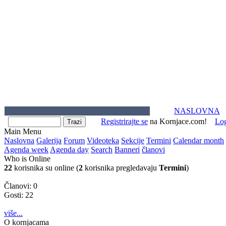
NASLOVNA
Registrirajte se
na Kornjace.com!
Lo
Main Menu
Naslovna
Galerija
Forum
Videoteka
Sekcije
Termini
Calendar month
Agenda week
Agenda day
Search
Banneri
članovi
Who is Online
22
korisnika su online (
2
korisnika pregledavaju
Termini
)
Članovi: 0
Gosti: 22
više...
O kornjacama