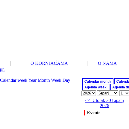
O KORNJAČAMA
O NAMA
gin
Calendar week
Year
Month
Week
Day
Calendar month
Calend
Agenda week
Agenda d
<< Utorak 30 Lipanj
2026
Events